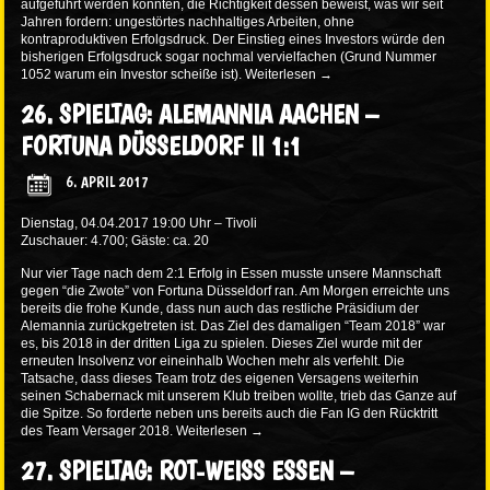
aufgeführt werden könnten, die Richtigkeit dessen beweist, was wir seit
Jahren fordern: ungestörtes nachhaltiges Arbeiten, ohne
kontraproduktiven Erfolgsdruck. Der Einstieg eines Investors würde den
bisherigen Erfolgsdruck sogar nochmal vervielfachen (Grund Nummer
1052 warum ein Investor scheiße ist).
Weiterlesen
→
26. SPIELTAG: ALEMANNIA AACHEN –
FORTUNA DÜSSELDORF II 1:1
6. APRIL 2017
Dienstag, 04.04.2017 19:00 Uhr – Tivoli
Zuschauer: 4.700; Gäste: ca. 20
Nur vier Tage nach dem 2:1 Erfolg in Essen musste unsere Mannschaft
gegen “die Zwote” von Fortuna Düsseldorf ran. Am Morgen erreichte uns
bereits die frohe Kunde, dass nun auch das restliche Präsidium der
Alemannia zurückgetreten ist. Das Ziel des damaligen “Team 2018” war
es, bis 2018 in der dritten Liga zu spielen. Dieses Ziel wurde mit der
erneuten Insolvenz vor eineinhalb Wochen mehr als verfehlt. Die
Tatsache, dass dieses Team trotz des eigenen Versagens weiterhin
seinen Schabernack mit unserem Klub treiben wollte, trieb das Ganze auf
die Spitze. So forderte neben uns bereits auch die Fan IG den Rücktritt
des Team Versager 2018.
Weiterlesen
→
27. SPIELTAG: ROT-WEISS ESSEN –