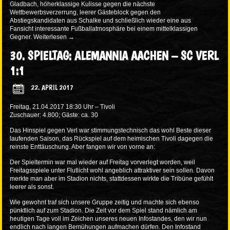
Gladbach, höherklassige Kulisse gegen die nächste
Wettbewerbsverzerrung, leerer Gästeblock gegen den
Abstiegskandidaten aus Schalke und schließlich wieder eine aus
Fansicht interessante Fußballatmosphäre bei einem mittelklassigen
Gegner.
Weiterlesen
→
30. SPIELTAG: ALEMANNIA AACHEN – SC VERL
1:1
22. APRIL 2017
Freitag, 21.04.2017 18:30 Uhr – Tivoli
Zuschauer: 4.800; Gäste: ca. 30
Das Hinspiel gegen Verl war stimmungstechnisch das wohl Beste dieser
laufenden Saison, das Rückspiel auf dem heimischen Tivoli dagegen die
reinste Enttäuschung. Aber fangen wir von vorne an:
Der Spieltermin war mal wieder auf Freitag vorverlegt worden, weil
Freitagsspiele unter Flutlicht wohl angeblich attraktiver sein sollen. Davon
merkte man aber im Stadion nichts, stattdessen wirkte die Tribüne gefühlt
leerer als sonst.
Wie gewohnt traf sich unsere Gruppe zeitig und machte sich ebenso
pünktlich auf zum Stadion. Die Zeit vor dem Spiel stand nämlich am
heutigen Tage voll im Zeichen unseres neuen Infostandes, den wir nun
endlich nach langen Bemühungen aufmachen dürfen. Den Infostand