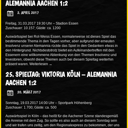
ALEMANNIA AACHEN 1:2
2. APRIL 2017
Freitag, 31.03.2017 19:30 Uhr – Stadion Essen
Zuschauer: 10.157; Gäste: ca. 1200
Auswärtsspiel bei Rot-Weiss Essen, normalerweise ist dieses Spiel das
bestimmende Thema in den Tagen vorher, aber aufgrund der erneuten
Insolvenz unserer Alemannia rückte das Spiel in den Gedanken etwas in
den Hintergrund. Nichtsdestotrotz bietet ein Aufeinandertreffen mit den
Essenern eine willkommene Ablenkung von den Themen Insolvenz und
Investoren, obwohl diese Themen auch bei diesem Spieltag weiterhin
präsent waren.
Weiterlesen
→
25. SPIELTAG: VIKTORIA KÖLN – ALEMANNIA
AACHEN 1:2
20. MÄRZ 2017
Sonntag, 19.03.2017 14:00 Uhr – Sportpark Höhenberg
Zuschauer: 1.700; Gäste: ca. 500
Auswärtsspiel in Köln – das heißt für die Aachener Szene standesgemäß
die Anreise mit dem Zug. So sollte es also auch an diesem Sonntag sein
und wir trafen uns zeitig, um den Regionalexpress zu bekommen, der uns