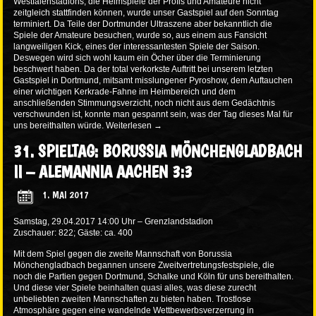
Westfalenstadions, die Heimspiele der Profis und Amateure nicht
zeitgleich stattfinden können, wurde unser Gastspiel auf den Sonntag
terminiert. Da Teile der Dortmunder Ultraszene aber bekanntlich die
Spiele der Amateure besuchen, wurde so, aus einem aus Fansicht
langweiligen Kick, eines der interessantesten Spiele der Saison.
Deswegen wird sich wohl kaum ein Öcher über die Terminierung
beschwert haben. Da der total verkorkste Auftritt bei unserem letzten
Gastspiel in Dortmund, mitsamt misslungener Pyroshow, dem Auftauchen
einer wichtigen Kerkrade-Fahne im Heimbereich und dem
anschließenden Stimmungsverzicht, noch nicht aus dem Gedächtnis
verschwunden ist, konnte man gespannt sein, was der Tag dieses Mal für
uns bereithalten würde.
Weiterlesen
→
31. SPIELTAG: BORUSSIA MÖNCHENGLADBACH
II – ALEMANNIA AACHEN 3:3
1. MAI 2017
Samstag, 29.04.2017 14:00 Uhr – Grenzlandstadion
Zuschauer: 822; Gäste: ca. 400
Mit dem Spiel gegen die zweite Mannschaft von Borussia
Mönchengladbach begannen unsere Zweitvertretungsfestspiele, die
noch die Partien gegen Dortmund, Schalke und Köln für uns bereithalten.
Und diese vier Spiele beinhalten quasi alles, was diese zurecht
unbeliebten zweiten Mannschaften zu bieten haben. Trostlose
Atmosphäre gegen eine wandelnde Wettbewerbsverzerrung in