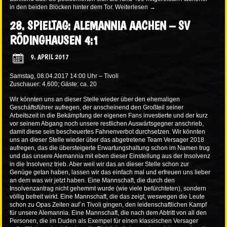
in den beiden Blöcken hinter dem Tor.
Weiterlesen
→
28. SPIELTAG: ALEMANNIA AACHEN – SV
RÖDINGHAUSEN 4:1
9. APRIL 2017
Samstag, 08.04.2017 14:00 Uhr – Tivoli
Zuschauer: 4.600; Gäste: ca. 20
Wir könnten uns an dieser Stelle wieder über den ehemaligen
Geschäftsführer aufregen, der anscheinend den Großteil seiner
Arbeitszeit in die Bekämpfung der eigenen Fans investierte und der kurz
vor seinem Abgang noch unsere restlichen Auswärtsgegner anschrieb,
damit diese sein bescheuertes Fahnenverbot durchsetzen. Wir könnten
uns an dieser Stelle wieder über das abgetretene Team Versager 2018
aufregen, das die übersteigerte Erwartungshaltung schon im Namen trug
und das unsere Alemannia mit eben dieser Einstellung aus der Insolvenz
in die Insolvenz trieb. Aber weil wir das an dieser Stelle schon zur
Genüge getan haben, lassen wir das einfach mal und erfreuen uns lieber
an dem was wir jetzt haben. Eine Mannschaft, die durch den
Insolvenzantrag nicht gehemmt wurde (wie viele befürchteten), sondern
völlig befreit wirkt. Eine Mannschaft, die das zeigt, weswegen die Leute
schon zu Opas Zeiten auf`n Tivoli gingen, den leidenschaftlichen Kampf
für unsere Alemannia. Eine Mannschaft, die nach dem Abtritt von all den
Personen, die im Duden als Exempel für einen klassischen Versager