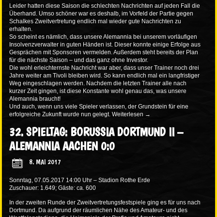
Leider hatten diese Saison die schlechten Nachrichten auf jeden Fall die
Überhand. Umso schöner war es deshalb, im Vorfeld der Partie gegen
Schalkes Zweitvertretung endlich mal wieder gute Nachrichten zu
erhalten.
So scheint es nämlich, dass unsere Alemannia bei unserem vorläufigen
Insolvenzverwalter in guten Händen ist. Dieser konnte einige Erfolge aus
Gesprächen mit Sponsoren vermelden. Außerdem steht bereits der Plan
für die nächste Saison – und das ganz ohne Investor.
Die wohl erleichternste Nachricht war aber, dass unser Trainer noch drei
Jahre weiter am Tivoli bleiben wird. So kann endlich mal ein langfristiger
Weg eingeschlagen werden. Nachdem die letzten Trainer alle nach
kurzer Zeit gingen, ist diese Konstante wohl genau das, was unsere
Alemannia braucht!
Und auch, wenn uns viele Spieler verlassen, der Grundstein für eine
erfolgreiche Zukunft wurde nun gelegt.
Weiterlesen
→
32. SPIELTAG: BORUSSIA DORTMUND II –
ALEMANNIA AACHEN 0:0
8. MAI 2017
Sonntag, 07.05.2017 14:00 Uhr – Stadion Rothe Erde
Zuschauer: 1.649; Gäste: ca. 600
In der zweiten Runde der Zweitvertretungsfestspiele ging es für uns nach
Dortmund. Da aufgrund der räumlichen Nähe des Amateur- und des