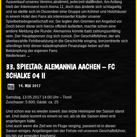
Ausverkauf unseres Vereins abstimmt, jederzeit stattfinden. Am Anfang
hieß der Interessent noch Arena 11, doch das änderte sich schlagartig
und so stellte sich im Dezember eine Gruppe um Kölmel und Holzhäuser
in einem Hotel den Fans als interessierter Käufer unserer
Spielbetriebsgesellschaft vor. Sie legten den Gremien ein Angebot vor.
Doch bevor diese sich hierzu offiziell äußerten, machte schon eine
andere Meldung die Runde: Alemannia könnte bald zahlungsunfähig
sein. Der Hauptsponsor zog sich zurück. Der Geschäftsführer, der als
überbezahlte Fehlbesetzung in die Geschichte einging, konzentrierte sich
allerdings trotz dieser katastrophalen Finanzlage lieber auf die
Bekämpfung der eigenen Fans.
Weiterlesen
→
33. SPIELTAG: ALEMANNIA AACHEN – FC
SCHALKE 04 II
14. MAI 2017
Samstag, 13.05.2017 14:00 Uhr – Tivoli
Zuschauer: 5.600; Gäste: ca. 25
Und schon war es wieder soweit: das letzte Heimspiel der Saison stand
an. Und dabei kommt es einem so vor, als ob die Saison eben erst
angefangen hätte.
Und auch wenn die Zeit wie im Fluge verging, passiert ist in dieser
Saison einiges. Angefangen bei der Fehde mit unserem Geschäftsführer,
bis hin zur erneuten Insolvenz.