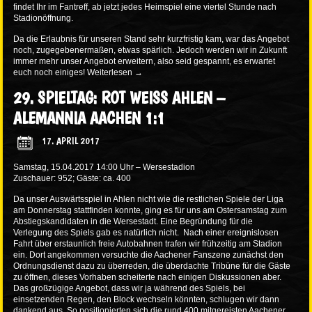
findet Ihr im Fantreff, ab jetzt jedes Heimspiel eine viertel Stunde nach
Stadionöffnung.
Da die Erlaubnis für unseren Stand sehr kurzfristig kam, war das Angebot
noch, zugegebenermaßen, etwas spärlich. Jedoch werden wir in Zukunft
immer mehr unser Angebot erweitern, also seid gespannt, es erwartet
euch noch einiges!
Weiterlesen
→
29. SPIELTAG: ROT WEISS AHLEN –
ALEMANNIA AACHEN 1:1
17. APRIL 2017
Samstag, 15.04.2017 14:00 Uhr – Wersestadion
Zuschauer: 952; Gäste: ca. 400
Da unser Auswärtsspiel in Ahlen nicht wie die restlichen Spiele der Liga
am Donnerstag stattfinden konnte, ging es für uns am Ostersamstag zum
Abstiegskandidaten in die Wersestadt. Eine Begründung für die
Verlegung des Spiels gab es natürlich nicht. Nach einer ereignislosen
Fahrt über erstaunlich freie Autobahnen trafen wir frühzeitig am Stadion
ein. Dort angekommen versuchte die Aachener Fanszene zunächst den
Ordnungsdienst dazu zu überreden, die überdachte Tribüne für die Gäste
zu öffnen, dieses Vorhaben scheiterte nach einigen Diskussionen aber.
Das großzügige Angebot, dass wir ja während des Spiels, bei
einsetzenden Regen, den Block wechseln könnten, schlugen wir dann
dankend aus. So positionierten sich die rund 400 mitgereisten Aachener