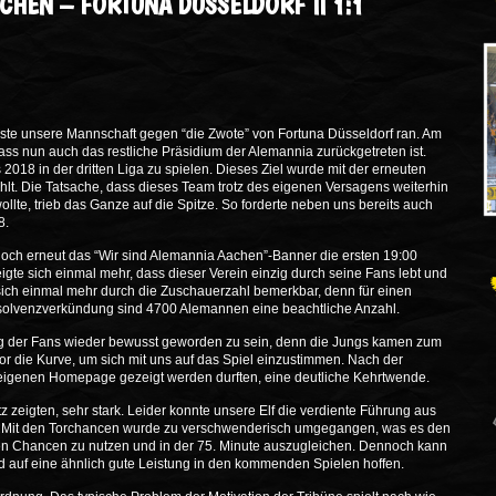
ACHEN – FORTUNA DÜSSELDORF II 1:1
sste unsere Mannschaft gegen “die Zwote” von Fortuna Düsseldorf ran. Am
ass nun auch das restliche Präsidium der Alemannia zurückgetreten ist.
2018 in der dritten Liga zu spielen. Dieses Ziel wurde mit der erneuten
hlt. Die Tatsache, dass dieses Team trotz des eigenen Versagens weiterhin
lte, trieb das Ganze auf die Spitze. So forderte neben uns bereits auch
8.
ch erneut das “Wir sind Alemannia Aachen”-Banner die ersten 19:00
gte sich einmal mehr, dass dieser Verein einzig durch seine Fans lebt und
ich einmal mehr durch die Zuschauerzahl bemerkbar, denn für einen
olvenzverkündung sind 4700 Alemannen eine beachtliche Anzahl.
ng der Fans wieder bewusst geworden zu sein, denn die Jungs kamen zum
r die Kurve, um sich mit uns auf das Spiel einzustimmen. Nach der
er eigenen Homepage gezeigt werden durften, eine deutliche Kehrtwende.
z zeigten, sehr stark. Leider konnte unsere Elf die verdiente Führung aus
gen. Mit den Torchancen wurde zu verschwenderisch umgegangen, was es den
chen Chancen zu nutzen und in der 75. Minute auszugleichen. Dennoch kann
auf eine ähnlich gute Leistung in den kommenden Spielen hoffen.