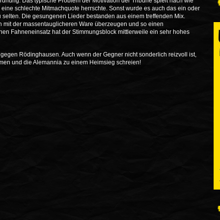
dnung. Das typische Problem der Motivation der Tribüne spielt nach wie
o eine schlechte Mitmachquote herrschte. Sonst wurde es auch das ein oder
zu selten. Die gesungenen Lieder bestanden aus einem treffenden Mix.
 mit der massentauglicheren Ware überzeugen und so einen
hen Fahneneinsatz hat der Stimmungsblock mittlerweile ein sehr hohes
gegen Rödinghausen. Auch wenn der Gegner nicht sonderlich reizvoll ist,
men und die Alemannia zu einem Heimsieg schreien!