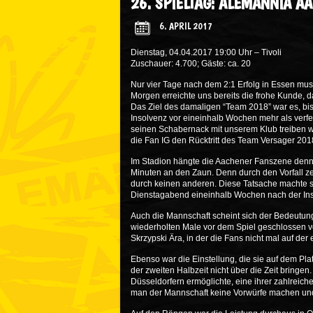
26. SPIELTAG: ALEMANNIA A
6. APRIL 2017
Dienstag, 04.04.2017 19:00 Uhr – Tivoli
Zuschauer: 4.700; Gäste: ca. 20
Nur vier Tage nach dem 2:1 Erfolg in Essen mu
Morgen erreichte uns bereits die frohe Kunde, d
Das Ziel des damaligen “Team 2018” war es, bis 
Insolvenz vor eineinhalb Wochen mehr als verfe
seinen Schabernack mit unserem Klub treiben wol
die Fan IG den Rücktritt des Team Versager 201
Im Stadion hängte die Aachener Fanszene denno
Minuten an den Zaun. Denn durch den Vorfall zei
durch keinen anderen. Diese Tatsache machte s
Dienstagabend eineinhalb Wochen nach der Ins
Auch die Mannschaft scheint sich der Bedeutu
wiederholten Male vor dem Spiel geschlossen vo
Skrzypski Ära, in der die Fans nicht mal auf d
Ebenso war die Einstellung, die sie auf dem Plat
der zweiten Halbzeit nicht über die Zeit brin
Düsseldorfern ermöglichte, eine ihrer zahlrei
man der Mannschaft keine Vorwürfe machen und 