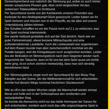
Dementsprechend war natürlich die Stimmung gut, wobei es auch immer
wieder schwächere Phasen gab. Aber nicht vergleichbar mit den
zeitweisen Totalausfällen in Dortmund.
Per Spruchband wurde von der Karlsbande unseren Freunden aus
Kerkrade für den Abstiegskampf Glück gewünscht. Leider haben sie ihr
Spiel verloren und müssen nun in die Playoffs, wo sie aber auf unsere
Unterstützung zählen können.
Die Schalker schafften es vor der Pause noch auf 2:1 zu verkürzen, was
das Spiel nochmal intensivierte.
Die zweite Halbzeit gestaltete sich auf der Süd ähnlich. Nach wie vor
guter Fahneneinsatz, etwas bessere Mitmachquote und eine
zufriedenstellende Lautstärke. Auch die Liedauswahl war angemessen.
Auf dem Rasen musste man aber zwischenzeitlich nochmal um die
Punkte bangen, weil die Königsblauen noch ausgleichen konnten. Leider
lies die Motivation im Stimmungsblock nach dem Gegentor wieder nach.
Angesichts der Tatsache, dass es für uns bei dem Spiel quasi um nichts
mehr ging, ist es schon ziemlich merkwürdig, dass man sich derartig
demotivieren lässt.
Der Stimmungsblock zeigte noch ein Spruchband für den Muay-Thai
Kämpfer aus der Szene, der die Weltmeisterschaft für sich entscheiden
konnte! Auf diesem Wege nochmal herzlichen Glückwunsch!
Wie so oft in den letzten Wochen zeigte die Mannschaft wieder einmal
Moral und holte sich in der Schlussphase den verdienten und
vielumjubelten Sieg.
So konnte die Alemannia nicht nur das letzte Heimspiel der Saison für
sich entscheiden, sondern auch noch das elfte ungeschlagene Spiel in