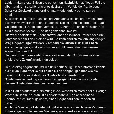
Leider hatten diese Saison die schlechten Nachrichten auf jeden Fall die
Überhand. Umso schöner war es deshalb, im Vorfeld der Partie gegen
Schalkes Zweitvertretung endlich mal wieder gute Nachrichten zu
erhalten.
So scheint es nämlich, dass unsere Alemannia bei unserem vorläufigen
Insolvenzverwalter in guten Händen ist. Dieser konnte einige Erfolge aus
Gesprächen mit Sponsoren vermelden. Außerdem steht bereits der Plan
für die nächste Saison – und das ganz ohne Investor.
Die wohl erleichternste Nachricht war aber, dass unser Trainer noch drei
Jahre weiter am Tivoli bleiben wird. So kann endlich mal ein langfristiger
Weg eingeschlagen werden. Nachdem die letzten Trainer alle nach
kurzer Zeit gingen, ist diese Konstante wohl genau das, was unsere
Alemannia braucht!
Und auch, wenn uns viele Spieler verlassen, der Grundstein für eine
erfolgreiche Zukunft wurde nun gelegt.
Der Spieltag begann für uns wie üblich frühzeitig. Unser Infostand konnte
die neuen Klebermotive gut an den Mann bringen, genauso wie die
neuen Buttons. Im Vorfeld des Spieles fand außerdem die
Spielerverabschiedung statt, man darf gespannt sein, ob noch viele
weitere Spieler den Verein verlassen werden.
In die Partie startete der Stimmungsblock wesentlich motivierter als vorige
Woche in Dortmund. Man ist es als Alemannia- Fan anscheinend
überhaupt nicht mehr gewöhnt, einen Gegner auf den Rängen zu
haben…
Auch die Mannschaft startete gut und konnte schon nach neun Minuten in
Führung gehen. Nur sieben Minuten später stand es schon zwei zu null.