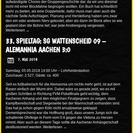
aufwändigste Choreo der Gruppengeschichte dar, da wir uns diesmal
nicht mit einer Blockfahne begnügen wollten. Ein Buch hat schließlich
mehr zu bieten, als eine Doppelseite, dafür muss man aber auch die
nächste Seite Aufschlagen. Planung und Herstellung haben uns zwar
den ein oder anderen Nerv gekostet, aber als dann im Block alles so wie
geplant über die Bühne lief, war jede Anstrengung vergessen.
Weiterlesen
→
33. SPIELTAG: SG WATTENSCHEID 09 –
ALEMANNIA AACHEN 3:0
7. MAI 2018
Samstag, 05.05.2018 14:00 Uhr – Lohrheidestadion
Zuschauer: 2.527; Gäste: ca. 400
Seit es fußballerisch für die Alemannia um nichts mehr geht, ist auf dem
Rasen einfach der Wurm drin. Dabei wäre es gerade jetzt, wo es mit
großen Schritten in Richtung FVM-Pokalfinale geht wichtig, dem
Aachener Anhang und den möglichen Finalgegnern zu zeigen, dass
Kampfbereitschaft und Siegeswille bei der Mannschaft vorhanden sind.
Das hat ja schon gegen Köln nicht ansatzweise geklappt.
Dementsprechend war die Hoffnung groß, dass unsere Jungs sich die
schallende Ohrfeige in Form vom 0:4 gegen die Viktoria zu Herzen
nimmt. Aber auch an diesem Tage sollte die Aachener Anhängerschaft
desillusioniert werden.
Weiterlesen
→