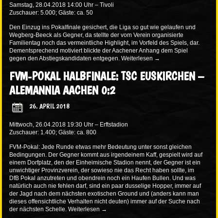
Samstag, 28.04.2018 14:00 Uhr – Tivoli
Zuschauer: 5.000; Gäste: ca. 50
Den Einzug ins Pokalfinale gesichert, die Liga so gut wie gelaufen und
Wegberg-Beeck als Gegner, da stellte der vom Verein organisierte
Familientag noch das vermeintliche Highlight, im Vorfeld des Spiels, dar.
Dementsprechend motiviert blickte der Aachener Anhang dem Spiel
gegen den Abstiegskandidaten entgegen.
Weiterlesen
→
FVM-POKAL HALBFINALE: TSC EUSKIRCHEN –
ALEMANNIA AACHEN 0:2
26. APRIL 2018
Mittwoch, 26.04.2018 19:30 Uhr – Erftstadion
Zuschauer: 1.400; Gäste: ca. 800
FVM-Pokal: Jede Runde etwas mehr Bedeutung unter sonst gleichen
Bedingungen. Der Gegner kommt aus irgendeinem Kaff, gespielt wird auf
einem Dorfplatz, den der Einheimische Stadion nennt, der Gegner ist ein
unwichtiger Provinzverein, der sowieso nie das Recht haben sollte, im
DfB Pokal anzutreten und obendrein noch ein Haufen Bullen. Und was
natürlich auch nie fehlen darf, sind ein paar dusselige Hopper, immer auf
der Jagd nach dem nächsten exotischen Ground und (anders kann man
dieses offensichtliche Verhalten nicht deuten) immer auf der Suche nach
der nächsten Schelle.
Weiterlesen
→