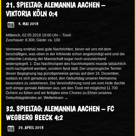
21. SPIELTAG: ALEMANNIA AACHEN –
VIKTORIA KÖLN 0:4
4. MAI 2018
Mittwoch, 02.05.2018 19:00 Uhr – Tivoli
Zuschauer: 8.300; Gäste: ca. 100
Vorneweg erstmal zwei gute Nachrichten, bevor wir uns mit dem
beschäftigen, was oben in der Infoleiste schon angekündigt wird und die
schlechte Leistung der Mannschaft sogar noch unzureichend
widerspiegelt. 1. Das Nachholspiel des Nachholspiels musste tatsächlich
nicht nachgeholt werden, sondern fand statt. Der ursprüngliche Termin
dieser Begegnung lag günstigerweise genau auf dem 16. Dezember,
sodass es sich geradezu anbot, den Geburtstag unserer Alemannia
besonders zu zelebrieren. Die Vereinsführung rund um vom Hofe dachte
sich einige geniale Aktionen aus, um den Tivoli mit möglichst 11.700
Öchern zu füllen und wir fertigten eine Choreo zu Ehren unseres
Geburtstagskindes an.
Weiterlesen
→
32. SPIELTAG: ALEMANNIA AACHEN – FC
WEGBERG BEECK 4:2
29. APRIL 2018