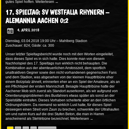
gutes Spiel hoffen.
Weiterlesen
→
17. SPIELTAG: SV WESTFALIA RHYNERN –
ALEMANNIA AACHEN 0:2
4. APRIL 2018
Dienstag, 03.04.2018 19:00 Uhr – Mahlberg Stadion
Zuschauer: 824; Gäste: ca. 300
Unser letzter Spieltagsbericht wurde noch mit den Worten eingeleitet,
dass dieses Spiel es in sich hatte. Dies konnte man von diesem
Nachholspiel des 17. Spieltags nun wirklich nicht behaupten. Die
Kombination aus der abenteuerlichen Anstosszeit, dem sportlich
unattraktiven Gegner sowie den nicht vorhandenen gegnerischen Fans
und dem Stadion, was abgesehen von der kleinen Haupttribüne eher
einem Bolzplatz ähnelt, erinnerten eher an ein Spiel der Amateure, als an
ein Pflichtspiel der ersten Mannschaft. Besagte Haupttribüne hatte der
Aachener Mob sich zuerst als Standort auserkoren, als wir aufgrund von
Orientierungsproblemen des Busfahrers etwas später als sonst an der
Spielstätte eintrafen. Dieses Vorhaben scheiterte aber an den örtlichen
Ordnungshütern. Da niemand so wirklich Lust hatte, für dieses Spiel
deswegen einen Streit vom Zaun zu brechen, schwenkte der Ultrahaufen
um und nahm Kurs auf die drei Stufen Beton, die man in Hamm
anscheinend als Stehtribüne bezeichnet.
Weiterlesen
→