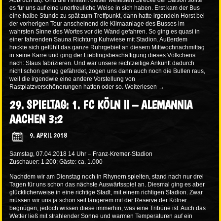
Abbruch tat). Und die Hinfahrt dieser weitesten Strecke der Saison sollte
es für uns auf eine unerfreuliche Weise in sich haben. Erst kam der Bus
eine halbe Stunde zu spät zum Treffpunkt, dann hatte irgendein Horst bei
der vorherigen Tour anscheinend die Klimaanlage des Busses im
wahrsten Sinne des Wortes vor die Wand gefahren. So ging es quasi in
einer fahrenden Sauna Richtung Kuhwiese mit Stadion. Außerdem
hockte sich gefühlt das ganze Ruhrgebiet an diesem Mittwochnachmittag
in seine Karre und ging der Lieblingsbeschäftigung dieses Völkchens
nach: Staus fabrizieren. Und war unsere rechtzeitige Ankunft dadurch
nicht schon genug gefährdet, zogen uns dann auch noch die Bullen raus,
weil die irgendwie eine andere Vorstellung von
Rastplatzverschönerungen hatten oder so.
Weiterlesen
→
29. SPIELTAG: 1. FC KÖLN II – ALEMANNIA
AACHEN 3:2
9. APRIL 2018
Samstag, 07.04.2018 14 Uhr – Franz-Kremer-Stadion
Zuschauer: 1.200; Gäste: ca. 1.000
Nachdem wir am Dienstag noch in Rhynern spielten, stand nach nur drei
Tagen für uns schon das nächste Auswärtsspiel an. Diesmal ging es aber
glücklicherweise in eine richtige Stadt, mit einem richtigen Stadion. Zwar
müssen wir uns ja schon seit längerem mit der Reserve der Kölner
begnügen, jedoch wissen diese immerhin, was eine Tribüne ist. Auch das
Wetter ließ mit strahlender Sonne und warmen Temperaturen auf ein