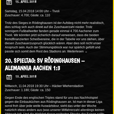
15. APRIL 2018
Samstag, 15.04.2018 14:00 Uhr – Tivoli
Zuschauer: 4.700; Gäste: ca. 110
Trotz des Sieges in Rödinghausen ist der Aufstieg nicht mehr realistisch,
dies schlug sich auch direkt auf die Zuschauerzahl nieder. Trotz
sonnigem Fußballwetter fanden gerade einmal 4.700 Aachener zum
Tivoli. Wir könnten jetzt sicherlich darauf verweisen, dass die beiden
fremdfinanzierten Scheißvereine, die in der Tabelle vor uns stehen, über
diesen Zuschauerzuspruch glücklich wären. Aber dies soll nicht unser
Anspruch sein. Auch der Stimmungsblock war nur spärlich gefüllt und
passte sich somit dem Rest des Stadions an.
Weiterlesen
→
20. SPIELTAG: SV RÖDINGHAUSEN –
ALEMANNIA AACHEN 1:3
13. APRIL 2018
Mittwoch, 11.04.2018 19:30 Uhr – Häcker Wiehenstadion
Zuschauer: 1.180; Gäste: ca. 150
Gegen Ende des englischen Triples stand für uns das Nachholspiel
gegen die Einbauküchen aus Rödinghausen an. Ist man in dieser Liga
sonst froh über jede weite Auswärtstour, sieht das unter der Woche
natürlich etwas anders aus (was unserer Mitfahrerzahl allerdings keinen