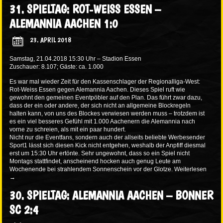
31. SPIELTAG: ROT-WEISS ESSEN –
ALEMANNIA AACHEN 1:0
23. APRIL 2018
Samstag, 21.04.2018 15:30 Uhr – Stadion Essen
Zuschauer: 8.107; Gäste: ca. 1.000
Es war mal wieder Zeit für den Kassenschlager der Regionalliga-West:
Rot-Weiss Essen gegen Alemannia Aachen. Dieses Spiel ruft wie
gewohnt den gemeinen Eventpöbler auf den Plan. Das führt zwar dazu,
dass der ein oder andere, der sich nicht an allgemeine Blockregeln
halten kann, von uns des Blockes verwiesen werden muss – trotzdem ist
es ein viel besseres Gefühl mit 1.000 Aachenern die Alemannia nach
vorne zu schreien, als mit ein paar hundert.
Nicht nur die Eventfans, sondern auch der allseits beliebte Werbesender
Sport1 lässt sich diesen Kick nicht entgehen, weshalb der Anpfiff diesmal
erst um 15:30 Uhr ertönte. Sehr ungewohnt, dass so ein Spiel nicht
Montags stattfindet, anscheinend hocken auch genug Leute am
Wochenende bei strahlendem Sonnenschein vor der Glotze.
Weiterlesen
→
30. SPIELTAG: ALEMANNIA AACHEN – BONNER
SC 2:4