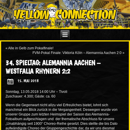
«
Alle in Gelb zum Pokalfinale!
FVM-Pokal Finale: Viktoria Köln – Alemannia Aachen 2:0
»
34. SPIELTAG: ALEMANNIA AACHEN –
WESTFALIA RHYNERN 2:2
15. MAI 2018
Sonntag, 13.05.2018 14:00 Uhr – Tivoli
Zuschauer: 4.300; Gäste: ca. 60
Wenn die Gegenwart nicht allzu viel Erfreuliches bietet, lohnt sich
manchmal ein Blick zurück in die Vergangenheit. Deswegen wurde von
unserer Gruppe zum letzten Heimspiel der Saison das Alemannia-
Fotoalbum aufgeschlagen und der thematische Abschluss für unsere
„Unabhängig seit 1900“ Choreo-Reihe gesetzt. Dies stellte die bis Dato
aufwändigste Choreo der Gruppengeschichte dar, da wir uns diesmal