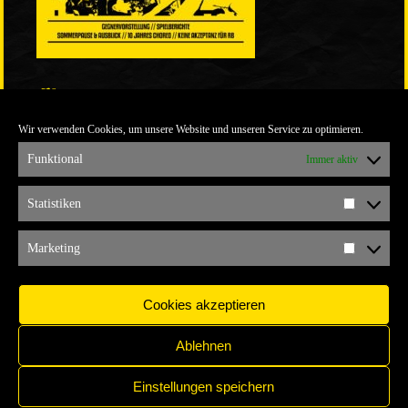
LINKS
Wir verwenden Cookies, um unsere Website und unseren Service zu optimieren.
ULTRABLOG DER YELLOW CONNECTION
ALEMANNIA VERKAUFT MAN NICHT
Funktional
Immer aktiv
ARCHIV
Statistiken
Statistik
ARCHIV
Marketing
Marketi
Cookies akzeptieren
Ablehnen
Einstellungen speichern
IMPRESSUM