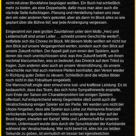
nicht mit einer Blockfahne begnügen wollten. Ein Buch hat schließlich
mehr zu bieten, als eine Doppelseite, dafür muss man aber auch die
nächste Seite Aufschlagen. Planung und Herstellung haben uns zwar
den ein oder anderen Nerv gekostet, aber als dann im Block alles so wie
geplant über die Bühne lief, war jede Anstrengung vergessen.
Eingerahmt von zwei großen Zaunfahnen unter dem Motto „Herz und
Leidenschaft sind unser Leiter … schreibt unsere Geschichte weiter!“,
entfaltete sich die Choreo im Block. Mit diesem Motto wollten wir nicht nur
den Blick auf unsere Vergangenheit werfen, sondern auch den Blick auf
unsere Zukunft richten. Der Appell galt zum einen den Spielern, auch
denen die noch unentschlossen sind, was ihre Zukunft betrifft, um ihnen
nochmal klarzumachen, was es bedeutet, das Dreieck auf dem Trikot zu
tragen. Zum anderen aber auch an unsere Vereinsführung, da unsere
Geschichte nun Mal auch mehrere Pleiten beinhaltet, den Verein wieder
in Richtung guter Zeiten zu steuern. Schließlich sind die letzten Bilder
noch nicht in das Fotoalbum eingeklebt.
Die Mannschaft zeigte aber erneut eine lust- und kraftlose Leistung. Es ist
bedauerlich, dass das Team, das sich hohe Sympathiewerte erspielte,
zum Ende der Saison ein Charakterproblem bei einigen Spielern
offenbart. Auf entsprechend wenig Gegenliebe stieß somit auch die
Verabschiedung einiger Spieler vor der Partie. Wir werden uns nicht der
Utopie hingeben, dass alle Spieler aus Liebe zur Alemannia finanziell
verlockende Angebote ablehnen. Aber solange sie den Adler auf der
Brust tragen, erwarten wir Kampf, Wille und Leidenschaft für unseren
Verein. Untermauert wurde dies durch die Spruchbänder der Karlsbande
während der Verabschiedung. Wer nicht bereit ist, alles bis zur letzten
Sekunde zu geben, ist vermutlich eh besser bei irgendwelchen