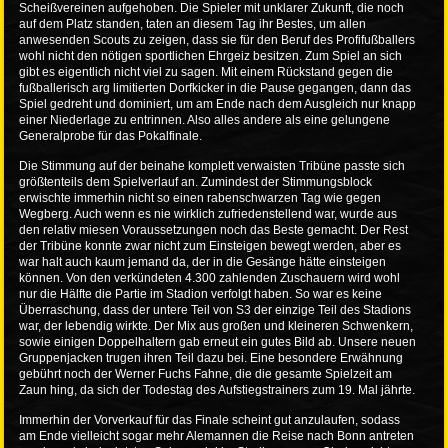
Scheißvereinen aufgehoben. Die Spieler mit unklarer Zukunft, die noch
auf dem Platz standen, taten an diesem Tag ihr Bestes, um allen
anwesenden Scouts zu zeigen, dass sie für den Beruf des Profifußballers
wohl nicht den nötigen sportlichen Ehrgeiz besitzen. Zum Spiel an sich
gibt es eigentlich nicht viel zu sagen. Mit einem Rückstand gegen die
fußballerisch arg limitierten Dorfkicker in die Pause gegangen, dann das
Spiel gedreht und dominiert, um am Ende nach dem Ausgleich nur knapp
einer Niederlage zu entrinnen. Also alles andere als eine gelungene
Generalprobe für das Pokalfinale.
Die Stimmung auf der beinahe komplett verwaisten Tribüne passte sich
größtenteils dem Spielverlauf an. Zumindest der Stimmungsblock
erwischte immerhin nicht so einen rabenschwarzen Tag wie gegen
Wegberg. Auch wenn es nie wirklich zufriedenstellend war, wurde aus
den relativ miesen Voraussetzungen noch das Beste gemacht. Der Rest
der Tribüne konnte zwar nicht zum Einsteigen bewegt werden, aber es
war halt auch kaum jemand da, der in die Gesänge hätte einsteigen
können. Von den verkündeten 4.300 zahlenden Zuschauern wird wohl
nur die Hälfte die Partie im Stadion verfolgt haben. So war es keine
Überraschung, dass der untere Teil von S3 der einzige Teil des Stadions
war, der lebendig wirkte. Der Mix aus großen und kleineren Schwenkern,
sowie einigen Doppelhaltern gab erneut ein gutes Bild ab. Unsere neuen
Gruppenjacken trugen ihren Teil dazu bei. Eine besondere Erwähnung
gebührt noch der Werner Fuchs Fahne, die die gesamte Spielzeit am
Zaun hing, da sich der Todestag des Aufstiegstrainers zum 19. Mal jährte.
Immerhin der Vorverkauf für das Finale scheint gut anzulaufen, sodass
am Ende vielleicht sogar mehr Alemannen die Reise nach Bonn antreten