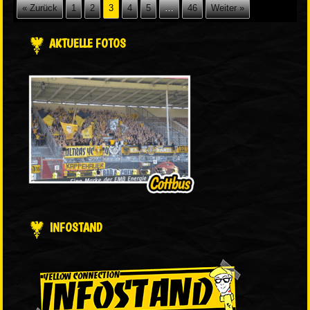
« Zurück
1
2
3
4
5
…
46
Weiter »
AKTUELLE FOTOS
INFOSTAND