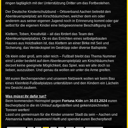
ringen tagtäglich mit der Unterstützung Dritter um das Fortbestehen.
Der Deutsche Kinderschutzbund – Ortsverband Aachen betreibt den
Abenteuerspielplatz am Kirschbäumchen, welcher dem ein oder
anderem aus seiner eigenen Jugend noch in Erinnerung kommt oder gar
selbst für die eigenen Kinder eine liebgewonnene Beschäftigung ist.
Klettern, Toben, Kreativität – all das fördert das Team des
Abenteuerspielplatzes. Ob es das Errichten eines selbstgebauten
Hauses aus Holzbalken ist, das Klettern an einer Birke mit Seil und
Sicherung, das Versteckspiel im Gestrüpp oder diverse Ballspiele.
Ob klein oder groß, arm oder reich – Fußball bleibt das Thema Nummer
eins! Leider besteht auf dem Abenteuerspielplatz am Kirschbäumchen
derzeit keine geeignete Möglichkeit, das Spiel, was wir alle doch so
lieben, auszuüben. Und genau da wollen wir unter die Arme greifen.
Mit euren Becherspenden und unserem Netzwerk wollen wir beim Bau
eines Kleinfeld-Fußballplatzes unterstützen und den Kindern ein Lächeln
ins Gesicht zaubern.
Was müsst ihr dafür tun?
Beim kommenden Heimspiel gegen
Fortuna Köln
am
30.03.2024
euren
Becherpfand in die im Umlauf aufgestellten und gekennzeichneten
Tonnen werfen!
Lasst uns gemeinsam für die Kinder unserer Stadt da sein – Aachen und
Alemannia halten zusammen! Helft und spendet euren Becherpfand!