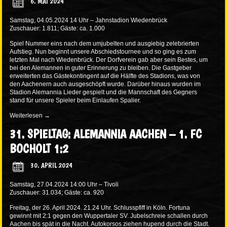
6. MAI 2024
Samstag, 04.05.2024 14 Uhr – Jahnstadion Wiedenbrück
Zuschauer: 1.811; Gäste: ca. 1.000
Spiel Nummer eins nach dem umjubelten und ausgiebig zelebrierten
Aufstieg. Nun beginnt unsere Abschiedstournee und so ging es zum
letzten Mal nach Wiedenbrück. Der Dorfverein gab aber sein Bestes, um
bei den Alemannen in guter Erinnerung zu bleiben. Die Gastgeber
erweiterten das Gästekontingent auf die Hälfte des Stadions, was von
den Aachenern auch ausgeschöpft wurde. Darüber hinaus wurden im
Stadion Alemannia Lieder gespielt und die Mannschaft des Gegners
stand für unsere Spieler beim Einlaufen Spalier.
Weiterlesen
→
31. SPIELTAG: ALEMANNIA AACHEN – 1. FC
BOCHOLT 1:2
30. APRIL 2024
Samstag, 27.04.2024 14:00 Uhr – Tivoli
Zuschauer: 31.034; Gäste: ca. 920
Freitag, der 26. April 2024. 21.24 Uhr. Schlusspfiff in Köln. Fortuna
gewinnt mit 2:1 gegen den Wuppertaler SV. Jubelschreie schallen durch
Aachen bis spät in die Nacht. Autokorsos ziehen hupend durch die Stadt.