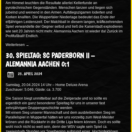
Am Himmel leuchten die Resultate allerlei Kellerfunde an
pyrotechnischen Gegenständen. Menschen tanzen und liegen sich
jubelnd und weinend in den Armen. Aufstiegszigarren loderten und
Korken knallten. Die Wuppertaler Niederlage bedeutet das Ende der
elfjährigen Leidenszeit. Der Matchball in diesem langen, kräftezehrenden
Spiel verwandelte der Gegner selbst und ließ die Kaiserstadt explodieren
wie seit 20 Jahren nicht mehr. Alemannia Aachen ist wieder da! Zurück im
Profifußball! Endlich.
Weiterlesen
→
30. SPIELTAG: SC PADERBORN II –
ALEMANNIA AACHEN 0:1
23. APRIL 2024
Samstag, 20.04.2024 14 Uhr – Home Deluxe Arena
Zuschauer: 5.046; Gäste: ca. 3.700
Die Saison biegt unmittelbar auf die Zielgerade und so sollte es
eigentlich ein ganz besonderer Spieltag für uns in unserer fast
zehnjährigen Gruppengeschichte werden.
Mit einem Sieg unserer Mannschaft und dem ausbleibenden Sieg im
Parallelspiel in Wuppertal hätten wir uns vorzeitig zum West-Meister
krönen und die Rückkehr in die Dritte Liga feiern können. Doch es sollte
wohl noch nicht so weit sein, denn der WSV sagte sein Spiel ca.
zweieinhalb Stunden vor Spielbeginn aufgrund einer „Hochinfektiösen