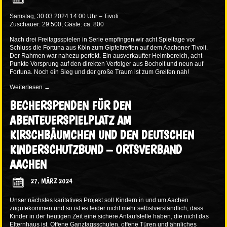
Samstag, 30.03.2024 14:00 Uhr – Tivoli
Zuschauer: 29.500; Gäste: ca. 800
Nach drei Freitagsspielen in Serie empfingen wir acht Spieltage vor
Schluss die Fortuna aus Köln zum Gipfeltreffen auf dem Aachener Tivoli.
Der Rahmen war nahezu perfekt. Ein ausverkaufter Heimbereich, acht
Punkte Vorsprung auf den direkten Verfolger aus Bocholt und neun auf
Fortuna. Noch ein Sieg und der große Traum ist zum Greifen nah!
Weiterlesen
→
BECHERSPENDEN FÜR DEN
ABENTEUERSPIELPLATZ AM
KIRSCHBÄUMCHEN UND DEN DEUTSCHEN
KINDERSCHUTZBUND – ORTSVERBAND
AACHEN
27. MÄRZ 2024
Unser nächstes karitatives Projekt soll Kindern in und um Aachen
zugutekommen und so ist es leider nicht mehr selbstverständlich, dass
Kinder in der heutigen Zeit eine sichere Anlaufstelle haben, die nicht das
Elternhaus ist. Offene Ganztagsschulen, offene Türen und ähnliches