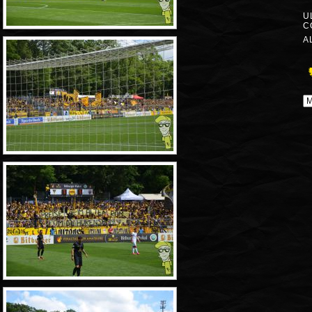
U
C
A
A