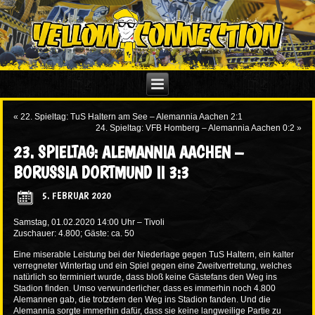
«
22. Spieltag: TuS Haltern am See – Alemannia Aachen 2:1
24. Spieltag: VFB Homberg – Alemannia Aachen 0:2
»
23. SPIELTAG: ALEMANNIA AACHEN –
BORUSSIA DORTMUND II 3:3
5. FEBRUAR 2020
Samstag, 01.02.2020 14:00 Uhr – Tivoli
Zuschauer: 4.800; Gäste: ca. 50
Eine miserable Leistung bei der Niederlage gegen TuS Haltern, ein kalter
verregneter Wintertag und ein Spiel gegen eine Zweitvertretung, welches
natürlich so terminiert wurde, dass bloß keine Gästefans den Weg ins
Stadion finden. Umso verwunderlicher, dass es immerhin noch 4.800
Alemannen gab, die trotzdem den Weg ins Stadion fanden. Und die
Alemannia sorgte immerhin dafür, dass sie keine langweilige Partie zu