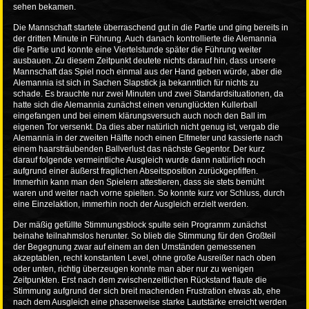
sehen bekamen.
Die Mannschaft startete überraschend gut in die Partie und ging bereits in
der dritten Minute in Führung. Auch danach kontrollierte die Alemannia
die Partie und konnte eine Viertelstunde später die Führung weiter
ausbauen. Zu diesem Zeitpunkt deutete nichts darauf hin, dass unsere
Mannschaft das Spiel noch einmal aus der Hand geben würde, aber die
Alemannia ist sich in Sachen Slapstick ja bekanntlich für nichts zu
schade. Es brauchte nur zwei Minuten und zwei Standardsituationen, da
hatte sich die Alemannia zunächst einen verunglückten Kullerball
eingefangen und bei einem klärungsversuch auch noch den Ball im
eigenen Tor versenkt. Da dies aber natürlich nicht genug ist, vergab die
Alemannia in der zweiten Hälfte noch einen Elfmeter und kassierte nach
einem haarsträubenden Ballverlust das nächste Gegentor. Der kurz
darauf folgende vermeintliche Ausgleich wurde dann natürlich noch
aufgrund einer äußerst fraglichen Abseitsposition zurückgepfiffen.
Immerhin kann man den Spielern attestieren, dass sie stets bemüht
waren und weiter nach vorne spielten. So konnte kurz vor Schluss, durch
eine Einzelaktion, immerhin noch der Ausgleich erzielt werden.
Der mäßig gefüllte Stimmungsblock spulte sein Programm zunächst
beinahe teilnahmslos herunter. So blieb die Stimmung für den Großteil
der Begegnung zwar auf einem an den Umständen gemessenen
akzeptablen, recht konstanten Level, ohne große Ausreißer nach oben
oder unten, richtig überzeugen konnte man aber nur zu wenigen
Zeitpunkten. Erst nach dem zwischenzeitlichen Rückstand flaute die
Stimmung aufgrund der sich breit machenden Frustration etwas ab, ehe
nach dem Ausgleich eine phasenweise starke Lautstärke erreicht werden