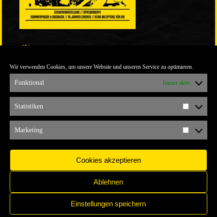
LINKS
Wir verwenden Cookies, um unsere Website und unseren Service zu optimieren.
ULTRABLOG DER YELLOW CONNECTION
ALEMANNIA VERKAUFT MAN NICHT
Funktional
Immer aktiv
ARCHIV
Statistiken
Statistik
ARCHIV
Marketing
Marketi
Cookies akzeptieren
Ablehnen
Einstellungen speichern
IMPRESSUM
COPYRIGHT © 2017 YELLOW CONNECTION