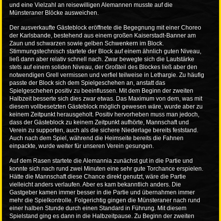
und eine Vielzahl an reisewilligen Alemannen musste auf die
Münsteraner Blöcke ausweichen.
Der ausverkaufte Gästeblock eröffnete die Begegnung mit einer Choreo
der Karlsbande, bestehend aus einem großen Kaiserstadt-Banner am
Zaun und schwarzen sowie gelben Schwenkern im Block.
Stimmungstechnisch startete der Block auf einem ähnlich guten Niveau,
ließ dann aber relativ schnell nach. Zwar bewegte sich die Lautstärke
stets auf einem soliden Niveau, der Großteil des Blockes ließ aber den
notwendigen Grell vermissen und verfiel teilweise in Lethargie. Zu häufig
passte der Block sich dem Spielgeschehen an, anstatt das
Spielgeschehen positiv zu beeinflussen. Mit dem Beginn der zweiten
Halbzeit besserte sich dies zwar etwas. Das Maximum von dem, was mit
diesem vollbesetzten Gästeblock möglich gewesen wäre, wurde aber zu
keinem Zeitpunkt herausgeholt. Positiv hervorheben muss man jedoch,
dass der Gästeblock zu keinem Zeitpunkt aufhörte, Mannschaft und
Verein zu supporten, auch als die sichere Niederlage bereits feststand.
Auch nach dem Spiel, während die Heimseite bereits die Fahnen
einpackte, wurde weiter für unseren Verein gesungen.
Auf dem Rasen startete die Alemannia zunächst gut in die Partie und
konnte sich nach rund zwei Minuten eine sehr gute Torchance erspielen.
Hätte die Mannschaft diese Chance direkt genutzt, wäre die Partie
vielleicht anders verlaufen. Aber es kam bekanntlich anders. Die
Gastgeber kamen immer besser in die Partie und übernahmen immer
mehr die Spielkontrolle. Folgerichtig gingen die Münsteraner nach rund
einer halben Stunde durch einen Standard in Führung. Mit diesem
Spielstand ging es dann in die Halbzeitpause. Zu Beginn der zweiten