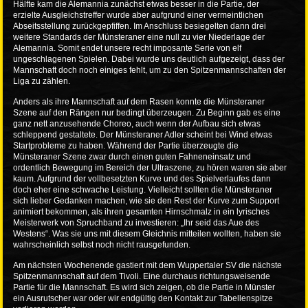
Hälfte kam die Alemannia zunächst etwas besser in die Partie, der
erzielte Ausgleichstreffer wurde aber aufgrund einer vermeintlichen
Abseitsstellung zurückgepfiffen. Im Anschluss besiegelten dann drei
weitere Standards der Münsteraner eine null zu vier Niederlage der
Alemannia. Somit endet unsere recht imposante Serie von elf
ungeschlagenen Spielen. Dabei wurde uns deutlich aufgezeigt, dass der
Mannschaft doch noch einiges fehlt, um zu den Spitzenmannschaften der
Liga zu zählen.
Anders als ihre Mannschaft auf dem Rasen konnte die Münsteraner
Szene auf den Rängen nur bedingt überzeugen. Zu Beginn gab es eine
ganz nett anzusehende Choreo, auch wenn der Aufbau sich etwas
schleppend gestaltete. Der Münsteraner Adler scheint bei Wind etwas
Startprobleme zu haben. Während der Partie überzeugte die
Münsteraner Szene zwar durch einen guten Fahneneinsatz und
ordentlich Bewegung im Bereich der Ultraszene, zu hören waren sie aber
kaum. Aufgrund der vollbesetzten Kurve und des Spielverlaufes dann
doch eher eine schwache Leistung. Vielleicht sollten die Münsteraner
sich lieber Gedanken machen, wie sie den Rest der Kurve zum Support
animiert bekommen, als ihren gesamten Hirnschmalz in ein lyrisches
Meisterwerk von Spruchband zu investieren: „Ihr seid das Aue des
Westens“. Was sie uns mit diesem Gleichnis mitteilen wollten, haben sie
wahrscheinlich selbst noch nicht rausgefunden.
Am nächsten Wochenende gastiert mit dem Wuppertaler SV die nächste
Spitzenmannschaft auf dem Tivoli. Eine durchaus richtungsweisende
Partie für die Mannschaft. Es wird sich zeigen, ob die Partie in Münster
ein Ausrutscher war oder wir endgültig den Kontakt zur Tabellenspitze