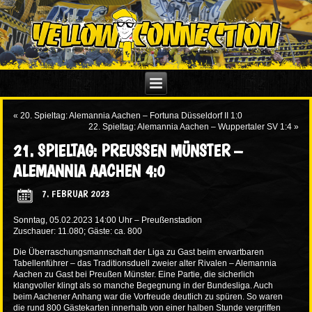
«
20. Spieltag: Alemannia Aachen – Fortuna Düsseldorf II 1:0
22. Spieltag: Alemannia Aachen – Wuppertaler SV 1:4
»
21. SPIELTAG: PREUSSEN MÜNSTER – A
LEMANNIA AACHEN 4:0
7. FEBRUAR 2023
Sonntag, 05.02.2023 14:00 Uhr – Preußenstadion
Zuschauer: 11.080; Gäste: ca. 800
Die Überraschungsmannschaft der Liga zu Gast beim erwartbaren
Tabellenführer – das Traditionsduell zweier alter Rivalen – Alemannia
Aachen zu Gast bei Preußen Münster. Eine Partie, die sicherlich
klangvoller klingt als so manche Begegnung in der Bundesliga. Auch
beim Aachener Anhang war die Vorfreude deutlich zu spüren. So waren
die rund 800 Gästekarten innerhalb von einer halben Stunde vergriffen