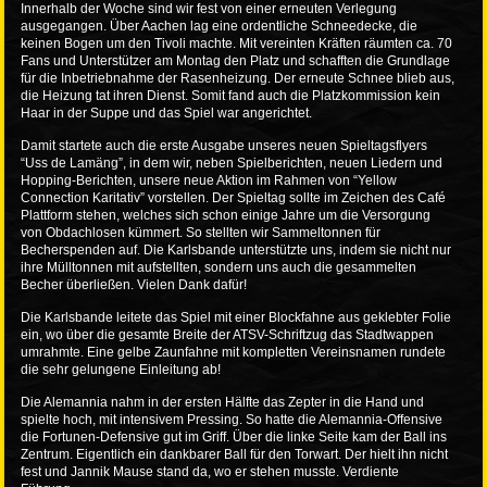
Innerhalb der Woche sind wir fest von einer erneuten Verlegung
ausgegangen. Über Aachen lag eine ordentliche Schneedecke, die
keinen Bogen um den Tivoli machte. Mit vereinten Kräften räumten ca. 70
Fans und Unterstützer am Montag den Platz und schafften die Grundlage
für die Inbetriebnahme der Rasenheizung. Der erneute Schnee blieb aus,
die Heizung tat ihren Dienst. Somit fand auch die Platzkommission kein
Haar in der Suppe und das Spiel war angerichtet.
Damit startete auch die erste Ausgabe unseres neuen Spieltagsflyers
“Uss de Lamäng”, in dem wir, neben Spielberichten, neuen Liedern und
Hopping-Berichten, unsere neue Aktion im Rahmen von “Yellow
Connection Karitativ” vorstellen. Der Spieltag sollte im Zeichen des Café
Plattform stehen, welches sich schon einige Jahre um die Versorgung
von Obdachlosen kümmert. So stellten wir Sammeltonnen für
Becherspenden auf. Die Karlsbande unterstützte uns, indem sie nicht nur
ihre Mülltonnen mit aufstellten, sondern uns auch die gesammelten
Becher überließen. Vielen Dank dafür!
Die Karlsbande leitete das Spiel mit einer Blockfahne aus geklebter Folie
ein, wo über die gesamte Breite der ATSV-Schriftzug das Stadtwappen
umrahmte. Eine gelbe Zaunfahne mit kompletten Vereinsnamen rundete
die sehr gelungene Einleitung ab!
Die Alemannia nahm in der ersten Hälfte das Zepter in die Hand und
spielte hoch, mit intensivem Pressing. So hatte die Alemannia-Offensive
die Fortunen-Defensive gut im Griff. Über die linke Seite kam der Ball ins
Zentrum. Eigentlich ein dankbarer Ball für den Torwart. Der hielt ihn nicht
fest und Jannik Mause stand da, wo er stehen musste. Verdiente