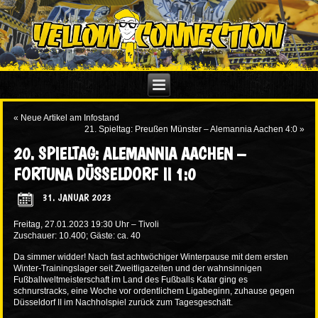
«
Neue Artikel am Infostand
21. Spieltag: Preußen Münster – Alemannia Aachen 4:0
»
20. SPIELTAG: ALEMANNIA AACHEN –
FORTUNA DÜSSELDORF II 1:0
31. JANUAR 2023
Freitag, 27.01.2023 19:30 Uhr – Tivoli
Zuschauer: 10.400; Gäste: ca. 40
Da simmer widder! Nach fast achtwöchiger Winterpause mit dem ersten
Winter-Trainingslager seit Zweitligazeiten und der wahnsinnigen
Fußballweltmeisterschaft im Land des Fußballs Katar ging es
schnurstracks, eine Woche vor ordentlichem Ligabeginn, zuhause gegen
Düsseldorf II im Nachholspiel zurück zum Tagesgeschäft.