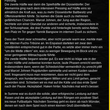
Führung.
Die zweite Hälfte war dann die Spielhälfte der Düsseldorfer. Der
Alemannia ging nach dem intensiven Pressing auf Hälfte eins so
allmählich die Kraft aus, was zu mehr Düsseldorfer Ballbesitz und
Offensivanteilen führte. So kamen die Gäste auch zu mehreren
gefährlichen Chancen. Marcel Johnen, der Jung aus der Region,
hechtete von einer Glanztat zur anderen und sicherte, insbesondere in
der Schlussphase, die drei Punkte und hinterlegte bereits seine Aktien,
den Platz im Tor gegen Yannik Bangsow im internen Duell zu sichern.
Dass der Tivoli zwar schneefrei, aber nicht gerade warm war, merkte man
der Werner-Fuchs-Tribüne an. Im Eispalast starteten wir zwar den
Umständen entsprechend gut in die Partie, es setzte aber immer mehr ein
“um die Wette zittern” ein, was zu weniger Bewegung im Block und zu
einer geringeren Mitmachquote führte.
Die zweite Hälfte begann wieder gut. Es war nicht so träge wie in der
ersten Hälfte und zeitweise konnten kurze, laute Phasen erreicht werden.
Insbesondere dann, wenn der Schiedsrichter vermeintlich zu unrecht pfiff
und Marcel Johnen Flugstunden sammelte und seinen Kasten sauber
hielt. Insgesamt muss man resümieren, dass wir nicht ganz dem
Anspruch, von hundertprozentigem Willen und ans Limit gehen, gerecht
geworden sind. Schieben wir es mal auf die Kälte und das erste Spiel
nach der Pause. Akzeptabel. Haken hinter. Nächstes mal wird’s besser.
In Summe war es durch die solide, aber erfolgreiche Leistung auf dem
Rasen und die akzeptable Leistung auf den Rängen ein positiver Start
ins neue Fußballjahr. Nächsten Sonntag geht es dann ab nach Münster,
denen wir nach dem Spiel noch einen kleinen Gruß übermittelten.