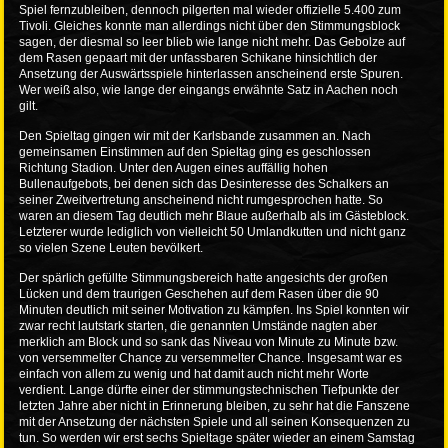
Spiel fernzubleiben, dennoch pilgerten mal wieder offizielle 5.400 zum
Tivoli. Gleiches konnte man allerdings nicht über den Stimmungsblock
sagen, der diesmal so leer blieb wie lange nicht mehr. Das Gebolze auf
dem Rasen gepaart mit der unfassbaren Schikane hinsichtlich der
Ansetzung der Auswärtsspiele hinterlassen anscheinend erste Spuren.
Wer weiß also, wie lange der eingangs erwähnte Satz in Aachen noch
gilt.
Den Spieltag gingen wir mit der Karlsbande zusammen an. Nach
gemeinsamen Einstimmen auf den Spieltag ging es geschlossen
Richtung Stadion. Unter den Augen eines auffällig hohen
Bullenaufgebots, bei denen sich das Desinteresse des Schalkers an
seiner Zweitvertretung anscheinend nicht rumgesprochen hatte. So
waren an diesem Tag deutlich mehr Blaue außerhalb als im Gästeblock.
Letzterer wurde lediglich von vielleicht 50 Umlandkutten und nicht ganz
so vielen Szene Leuten bevölkert.
Der spärlich gefüllte Stimmungsbereich hatte angesichts der großen
Lücken und dem traurigen Geschehen auf dem Rasen über die 90
Minuten deutlich mit seiner Motivation zu kämpfen. Ins Spiel konnten wir
zwar recht lautstark starten, die genannten Umstände nagten aber
merklich am Block und so sank das Niveau von Minute zu Minute bzw.
von versemmelter Chance zu versemmelter Chance. Insgesamt war es
einfach von allem zu wenig und hat damit auch nicht mehr Worte
verdient. Lange dürfte einer der stimmungstechnischen Tiefpunkte der
letzten Jahre aber nicht in Erinnerung bleiben, zu sehr hat die Fanszene
mit der Ansetzung der nächsten Spiele und all seinen Konsequenzen zu
tun. So werden wir erst sechs Spieltage später wieder an einem Samstag