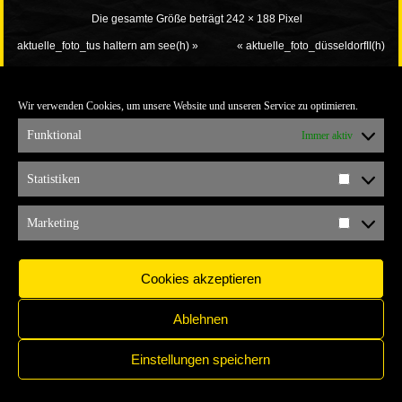
Die gesamte Größe beträgt
242 × 188
Pixel
aktuelle_foto_tus haltern am see(h)
»
«
aktuelle_foto_düsseldorfII(h)
Wir verwenden Cookies, um unsere Website und unseren Service zu optimieren.
Funktional
Immer aktiv
Statistiken
Statistik
IMPRESSUM
COPYRIGHT © 2017 YELLOW CONNECTION
Marketing
Marketi
Cookies akzeptieren
Ablehnen
Einstellungen speichern