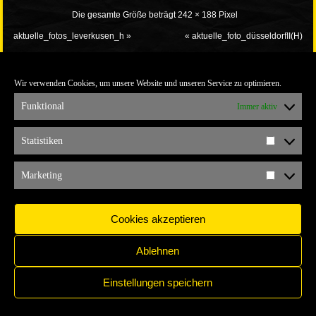
Die gesamte Größe beträgt
242 × 188
Pixel
aktuelle_fotos_leverkusen_h
»
«
aktuelle_foto_düsseldorfII(H)
Wir verwenden Cookies, um unsere Website und unseren Service zu optimieren.
Funktional
Immer aktiv
Statistiken
Statistik
IMPRESSUM
COPYRIGHT © 2017 YELLOW CONNECTION
Marketing
Marketi
Cookies akzeptieren
Ablehnen
Einstellungen speichern