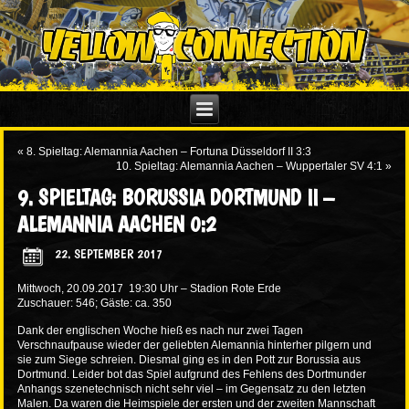
«
8. Spieltag: Alemannia Aachen – Fortuna Düsseldorf II 3:3
10. Spieltag: Alemannia Aachen – Wuppertaler SV 4:1
»
9. SPIELTAG: BORUSSIA DORTMUND II –
ALEMANNIA AACHEN 0:2
22. SEPTEMBER 2017
Mittwoch, 20.09.2017 19:30 Uhr – Stadion Rote Erde
Zuschauer: 546; Gäste: ca. 350
Dank der englischen Woche hieß es nach nur zwei Tagen
Verschnaufpause wieder der geliebten Alemannia hinterher pilgern und
sie zum Siege schreien. Diesmal ging es in den Pott zur Borussia aus
Dortmund. Leider bot das Spiel aufgrund des Fehlens des Dortmunder
Anhangs szenetechnisch nicht sehr viel – im Gegensatz zu den letzten
Malen. Da waren die Heimspiele der ersten und der zweiten Mannschaft