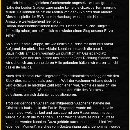
nämlich immer am gleichen Wochenende angesetzt, was aufgrund der
Nähe der beiden Stadien zueinander keine gleichzeitige Terminierung
zuließ. Da konnten selbst die Pfeifen von der ZIS nichts dran ändern.
Diesmal spielte der BVB aber in Hamburg, weshalb die Heimtribüne der
Amateure weitestgehend leer blieb.
Davon unbeeindruckt ließen rund 350 Öcher ihre übliche Tätigkeit
frühzeitig ruhen, um hoffentlich mal wieder einen Sieg unserer Elf zu
sehen.
So auch unsere Gruppe, die wie üblich die Reise mit dem Bus antrat.
Aufgrund der pünktlichen Abfahrt konnten uns auch die paar kleinen
Staus nichts anhaben, weshalb wir pünktlich am Gästeparkplatz
eintrafen. Von dort aus lotzten uns ein paar Cops Richtung Stadion, das
wir sicherlich auch ohne deren Hilfe gefunden hätten, wir waren ja nicht
das erste mal da.
Nach den diesmal etwas legereren Einlasskontrollen beflaggten wir den
Block diesmal anders als gewohnt. Weil der Aachener Anhang doch in
vergleichsweise niedriger Zahl erschienen war, reichte es nämlich, die
Zaunfahnen an den Wellenbrechern in der Mitte des Blockes zu
befestigen, um sich dahinter zu positionieren.
Trotz der geringeren Anzahl der mitgereisten Aachener startete der
Gästeblock lautstark in die Partie. Begonnen wurde mit einem relativ
neuen Lied, welches laut und ausdauernd gen Rasen geschmettert
wurde. So auch die folgenden Lieder, welche teilweise bis zur Extase
gehalten werden konnten. Dazu gehörte auch unser neues Lied “wir
leben den Moment”, welches vom Gästeanhang gut angenommen wurde.