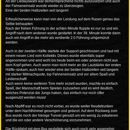
An der Liedauswahl war dementsprechend nichts auszusetzen und auch
der Fahneneinsatz wusste wieder zu überzeugen.
Eine der besten Halbzeiten seit langem!
Erfreulicherweise kann man von der Leistung auf dem Rasen genau das
Selbe behaupten:
Nach der frühen Führung in der achten Minute fluppte es nur so und ein
Angriff nach dem anderen wurde gestartet. In der 38. Minute konnte dann
auch ein Angriff in die mehr als verdiente 2:0 Führung umgemünzt
werden.
Auch in der zweiten Hälfte startete der Support geschlossen und laut mit
einem neuen Lied vom Kollektiv. Dieses wurde ebenfalls super
angenommen und wird wohl bis heute beim ein oder anderen nicht aus
dem Kopf gehen. Auch wenn man nicht mehr an die Lautstärke der ersten
Hälfte rankam, auch hier wieder eine der besten Halbzeiten seit langem
mit starker Mitmachquote, top Fahneneinsatz und vor allem Spaß und
Leidenschaft!
Auch wenn keine weiteren Tore mehr erzielt wurden, machte es einfach
Spaß, der Mannschaft beim Spielen zuzusehen und es wird deutlich,
welches Potenzial die Jungs haben, das einfach nur noch öfter
ausgenutzt werden muss!
Nach Abpfiff war es noch nicht vorbei, es wurde weiter freudetrunken
unter dem Nachthimmel gesungen und getanzt. Auf dem Rückweg zum
Bus wurde noch der hiesige Tunnel genutzt um ein wenig zu eskalieren
und die ein oder andere Verschönerung vorzunehmen.
Die Rückfahrt mit dem Bus gestaltete sich auch noch sehr angenehm,