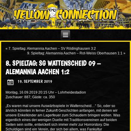
«
7. Spieltag: Alemannia Aachen – SV Rödinghausen 3:2
9. Spieltag: Alemannia Aachen – Rot-Weiss Oberhausen 1:1
»
8. SPIELTAG: SG WATTENSCHEID 09 –
ALEMANNIA AACHEN 1:2
19. SEPTEMBER 2019
Montag, 16.09.2019 20:15 Uhr – Lohrheidestadion
Zuschauer: 887; Gäste: ca. 350
„Es waren mal unsere Auswärtsspiele in Wattenscheid…“ So, oder so
ähnlich könnten in ferner Zukunft Geschichten anfangen, mit denen wir
unsere Enkelkinder am Lagerfeuer zum Schaudern bringen wollen. Was
eigentlich eines der wenigen Duelle mit Traditionsvereinen auf beiden
Seiten sein sollte, entwickelt sich immer mehr zur Horrorstory.
Die
Schuldigen sind ein Verein, der sich bei allem, was Fankultur