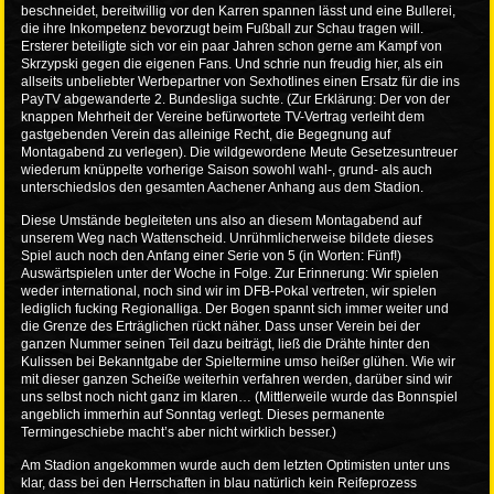
beschneidet, bereitwillig vor den Karren spannen lässt und eine Bullerei,
die ihre Inkompetenz bevorzugt beim Fußball zur Schau tragen will.
Ersterer beteiligte sich vor ein paar Jahren schon gerne am Kampf von
Skrzypski gegen die eigenen Fans. Und schrie nun freudig hier, als ein
allseits unbeliebter Werbepartner von Sexhotlines einen Ersatz für die ins
PayTV abgewanderte 2. Bundesliga suchte. (Zur Erklärung: Der von der
knappen Mehrheit der Vereine befürwortete TV-Vertrag verleiht dem
gastgebenden Verein das alleinige Recht, die Begegnung auf
Montagabend zu verlegen). Die wildgewordene Meute Gesetzesuntreuer
wiederum knüppelte vorherige Saison sowohl wahl-, grund- als auch
unterschiedslos den gesamten Aachener Anhang aus dem Stadion.
Diese Umstände begleiteten uns also an diesem Montagabend auf
unserem Weg nach Wattenscheid. Unrühmlicherweise bildete dieses
Spiel auch noch den Anfang einer Serie von 5 (in Worten: Fünf!)
Auswärtspielen unter der Woche in Folge. Zur Erinnerung: Wir spielen
weder international, noch sind wir im DFB-Pokal vertreten, wir spielen
lediglich fucking Regionalliga. Der Bogen spannt sich immer weiter und
die Grenze des Erträglichen rückt näher. Dass unser Verein bei der
ganzen Nummer seinen Teil dazu beiträgt, ließ die Drähte hinter den
Kulissen bei Bekanntgabe der Spieltermine umso heißer glühen. Wie wir
mit dieser ganzen Scheiße weiterhin verfahren werden, darüber sind wir
uns selbst noch nicht ganz im klaren… (Mittlerweile wurde das Bonnspiel
angeblich immerhin auf Sonntag verlegt. Dieses permanente
Termingeschiebe macht’s aber nicht wirklich besser.)
Am Stadion angekommen wurde auch dem letzten Optimisten unter uns
klar, dass bei den Herrschaften in blau natürlich kein Reifeprozess