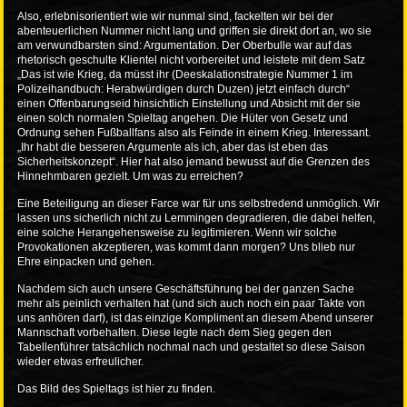
Also, erlebnisorientiert wie wir nunmal sind, fackelten wir bei der
abenteuerlichen Nummer nicht lang und griffen sie direkt dort an, wo sie
am verwundbarsten sind: Argumentation. Der Oberbulle war auf das
rhetorisch geschulte Klientel nicht vorbereitet und leistete mit dem Satz
„Das ist wie Krieg, da müsst ihr (Deeskalationstrategie Nummer 1 im
Polizeihandbuch: Herabwürdigen durch Duzen) jetzt einfach durch“
einen Offenbarungseid hinsichtlich Einstellung und Absicht mit der sie
einen solch normalen Spieltag angehen. Die Hüter von Gesetz und
Ordnung sehen Fußballfans also als Feinde in einem Krieg. Interessant.
„Ihr habt die besseren Argumente als ich, aber das ist eben das
Sicherheitskonzept“. Hier hat also jemand bewusst auf die Grenzen des
Hinnehmbaren gezielt. Um was zu erreichen?
Eine Beteiligung an dieser Farce war für uns selbstredend unmöglich. Wir
lassen uns sicherlich nicht zu Lemmingen degradieren, die dabei helfen,
eine solche Herangehensweise zu legitimieren. Wenn wir solche
Provokationen akzeptieren, was kommt dann morgen? Uns blieb nur
Ehre einpacken und gehen.
Nachdem sich auch unsere Geschäftsführung bei der ganzen Sache
mehr als peinlich verhalten hat (und sich auch noch ein paar Takte von
uns anhören darf), ist das einzige Kompliment an diesem Abend unserer
Mannschaft vorbehalten. Diese legte nach dem Sieg gegen den
Tabellenführer tatsächlich nochmal nach und gestaltet so diese Saison
wieder etwas erfreulicher.
Das Bild des Spieltags ist
hier
zu finden.