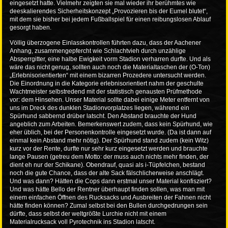
eingesetzt hatte. Vielmehr zeigten sie mal wieder ihr berühmtes wie
deeskalierendes Sicherheitskonzept „Provozieren bis der Eumel blutet“,
mit dem sie bisher bei jedem Fußballspiel für einen reibungslosen Ablauf
gesorgt haben.
Völlig überzogene Einlasskontrollen führten dazu, dass der Aachener
Anhang, zusammengepfercht wie Schlachtvieh durch unzählige
Absperrgitter, eine halbe Ewigkeit vorm Stadion verharren durfte. Und als
wäre das nicht genug, sollten auch noch die Materialtaschen der (O-Ton)
„Erlebnisorientierten“ mit einem bizarren Prozedere untersucht werden.
Die Einordnung in die Kategorie erlebnisorientiert nahm der geschulte
Wachtmeister selbstredend mit der statistisch genausten Prüfmethode
vor: dem Hinsehen. Unser Material sollte dabei einige Meter entfernt von
uns im Dreck des dunklen Stadionvorplatzes liegen, während ein
Spürhund sabbernd drüber latscht. Den Abstand brauchte der Hund
angeblich zum Arbeiten. Bemerkenswert zudem, dass kein Spürhund, wie
eher üblich, bei der Personenkontrolle eingesetzt wurde. (Da ist dann auf
einmal kein Abstand mehr nötig). Der Spürhund stand zudem (kein Witz)
kurz vor der Rente, durfte nur sehr kurz eingesetzt werden und brauchte
lange Pausen (getreu dem Motto: der muss auch nichts mehr finden, der
dient eh nur der Schikane). Obendrauf, quasi als i-Tüpfelchen, bestand
noch die gute Chance, dass der alte Sack fälschlicherweise anschlägt.
Und was dann? Hätten die Cops dann erstmal unser Material konfisziert?
Und was hätte Bello der Rentner überhaupt finden sollen, was man mit
einem einfachen Öffnen des Rucksacks und Ausbreiten der Fahnen nicht
hätte finden können? Zumal selbst bei den Bullen durchgedrungen sein
dürfte, dass selbst der weltgrößte Lurchie nicht mit einem
Materialrucksack voll Pyrotechnik ins Stadion latscht.