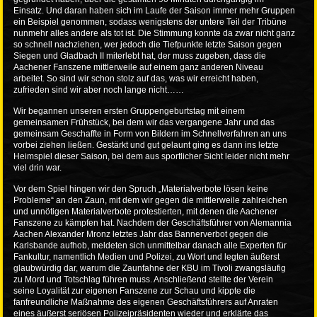
Einsatz. Und daran haben sich im Laufe der Saison immer mehr Gruppen
ein Beispiel genommen, sodass wenigstens der untere Teil der Tribüne
nunmehr alles andere als tot ist. Die Stimmung konnte da zwar nicht ganz
so schnell nachziehen, wer jedoch die Tiefpunkte letzte Saison gegen
Siegen und Gladbach II miterlebt hat, der muss zugeben, dass die
Aachener Fanszene mittlerweile auf einem ganz anderen Niveau
arbeitet. So sind wir schon stolz auf das, was wir erreicht haben,
zufrieden sind wir aber noch lange nicht……
Wir begannen unseren ersten Gruppengeburtstag mit einem
gemeinsamen Frühstück, bei dem wir das vergangene Jahr und das
gemeinsam Geschaffte in Form von Bildern im Schnellverfahren an uns
vorbei ziehen ließen. Gestärkt und gut gelaunt ging es dann ins letzte
Heimspiel dieser Saison, bei dem aus sportlicher Sicht leider nicht mehr
viel drin war.
Vor dem Spiel hingen wir den Spruch „Materialverbote lösen keine
Probleme“ an den Zaun, mit dem wir gegen die mittlerweile zahlreichen
und unnötigen Materialverbote protestierten, mit denen die Aachener
Fanszene zu kämpfen hat. Nachdem der Geschäftsführer von Alemannia
Aachen Alexander Mronz letztes Jahr das Bannerverbot gegen die
Karlsbande aufhob, meldeten sich unmittelbar danach alle Experten für
Fankultur, namentlich Medien und Polizei, zu Wort und legten äußerst
glaubwürdig dar, warum die Zaunfahne der KBU im Tivoli zwangsläufig
zu Mord und Totschlag führen muss. Anschließend stellte der Verein
seine Loyalität zur eigenen Fanszene zur Schau und kippte die
fanfreundliche Maßnahme des eigenen Geschäftsführers auf Anraten
eines äußerst seriösen Polizeipräsidenten wieder und erklärte das