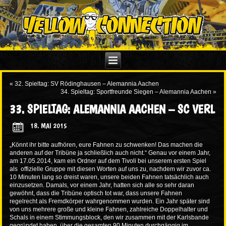
«
32. Spieltag: SV Rödinghausen – Alemannia Aachen
34. Spieltag: Sportfreunde Siegen – Alemannia Aachen
»
33. SPIELTAG: ALEMANNIA AACHEN – SC VERL
18. MAI 2015
„Könnt ihr bitte aufhören, eure Fahnen zu schwenken! Das machen die
anderen auf der Tribüne ja schließlich auch nicht.“ Genau vor einem Jahr,
am 17.05.2014, kam ein Ordner auf dem Tivoli bei unserem ersten Spiel
als offizielle Gruppe mit diesen Worten auf uns zu, nachdem wir zuvor ca.
10 Minuten lang so dreist waren, unsere beiden Fahnen tatsächlich auch
einzusetzen. Damals, vor einem Jahr, hatten sich alle so sehr daran
gewöhnt, dass die Tribüne optisch tot war, dass unsere Fahnen
regelrecht als Fremdkörper wahrgenommen wurden. Ein Jahr später sind
von uns mehrere große und kleine Fahnen, zahlreiche Doppelhalter und
Schals in einem Stimmungsblock, den wir zusammen mit der Karlsbande
gegründet haben, über die gesamten 90 Minuten durchgängig im