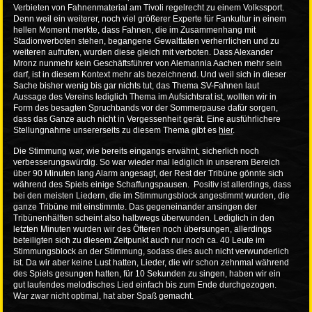
Verbieten von Fahnenmaterial am Tivoli regelrecht zu einem Volkssport.
Denn weil ein weiterer, noch viel größerer Experte für Fankultur in einem
hellen Moment merkte, dass Fahnen, die im Zusammenhang mit
Stadionverboten stehen, begangene Gewalttaten verherrlichen und zu
weiteren aufrufen, wurden diese gleich mit verboten. Dass Alexander
Mronz nunmehr kein Geschäftsführer von Alemannia Aachen mehr sein
darf, ist in diesem Kontext mehr als bezeichnend. Und weil sich in dieser
Sache bisher wenig bis gar nichts tut, das Thema SV-Fahnen laut
Aussage des Vereins lediglich Thema im Aufsichtsrat ist, wollten wir in
Form des besagten Spruchbands vor der Sommerpause dafür sorgen,
dass das Ganze auch nicht in Vergessenheit gerät. Eine ausführlichere
Stellungnahme unsererseits zu diesem Thema gibt es
hier
.
Die Stimmung war, wie bereits eingangs erwähnt, sicherlich noch
verbesserungswürdig. So war wieder mal lediglich in unserem Bereich
über 90 Minuten lang Alarm angesagt, der Rest der Tribüne gönnte sich
während des Spiels einige Schaffungspausen. Positiv ist allerdings, dass
bei den meisten Liedern, die im Stimmungsblock angestimmt wurden, die
ganze Tribüne mit einstimmte. Das gegeneinander ansingen der
Tribünenhälften scheint also halbwegs überwunden. Lediglich in den
letzten Minuten wurden wir des Öfteren noch übersungen, allerdings
beteiligten sich zu diesem Zeitpunkt auch nur noch ca. 40 Leute im
Stimmungsblock an der Stimmung, sodass dies auch nicht verwunderlich
ist. Da wir aber keine Lust hatten, Lieder, die wir schon zehnmal während
des Spiels gesungen hatten, für 10 Sekunden zu singen, haben wir ein
gut laufendes melodisches Lied einfach bis zum Ende durchgezogen.
War zwar nicht optimal, hat aber Spaß gemacht.