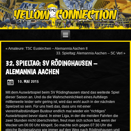
«
Amateure: TSC Euskirchen – Alemannia Aachen II
33. Spieltag: Alemannia Aachen – SC Verl
»
32. SPIELTAG: SV RÖDINGHAUSEN –
ALEMANNIA AACHEN
10. MAI 2015
Mit dem Auswärtsspiel beim SV Rödinghausen stand das weiteste Spiel
dieser Saison an. Und da die Wahrscheinlichkeit eines Aufstiegs
mittlerweile leider sehr gering ist, wird das wohl auch in der nächsten
Spielzeit so sein. Für uns hieß das, dass uns mit einer
viereinhalbstündigen Bustour endlich mal wieder ein “richtiges”
Auswärtsspiel bevor stand. In einer Liga, in der die meisten Fahrten die
zwei Stunden nicht überschreiten, freut man sich schon fast, wenn der
Wecker um 06:00 Uhr klingelt. So machte sich gegen 07:30 Uhr die
gleiche Busbesatzung wie immer auf den Weg nach Rödinghausen und