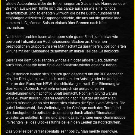
als die Autobahnschilder die Entfernungen zu Städten wie Hannover oder
Bremen auswiesen, fühlte sich das ganze auch an wie eine richtige
Auswärtstour. Und so erlebten wir wohl die beste Bustour unserer fast
einjährigen offiziellen Gruppengeschichte, die uns auf die geniale Idee
kommen ließ, nächste Saison einfach über Bremen nach Köln
anzureisen.
Nach einer problemlosen aber eben sehr guten Fahrt, kamen wir wie
gewohnt frühzeitig am Rödinghausener Stadion an. Um einen
bestmöglichen Support unserer Mannschaft zu garantieren, positionierten
wir uns mit der Karlsbande zusammen im linken Teil des Gästeblocks.
Bereits vor dem Spiel sangen wir das ein oder andere Lied, darunter
auch eins, dass wir beim Spiel der Amateure wieder entdeckt haben.
Im Gästeblock fanden sich letztlich grob geschätzt um die 300 Aachener
ein, der Rest glaubte wohl nicht mehr an den Aufstieg oder befand die
Tour an den Rand von NRW als schlichtweg zu weit. Der Stimmung tat
dies keinen Abbruch, vielmehr entsprach sie genau unseren
Vorstellungen und hat richtig Spaß gemacht. Noch ein Grund warum
weite Auswärtstouren unserer Meinung nach häufiger auf dem Plan
stehen müssten, denn hier trennt sich einfach die Spreu vom Weizen. Die
gute Liedauswahl, das Weitertragen der Gesänge nach den Toren und
die durchgehende optische Untermalung durch allerlei Tifomaterial
wussten zu gefallen. Einzig und allein das aufhängen einer Gummipuppe
im rechten Teil des Blockes führte bei einigen Leuten zu Kopfschütteln.
Das Spiel selber verlief ebenfalls sehr positiv. Man merkte irgendwie,