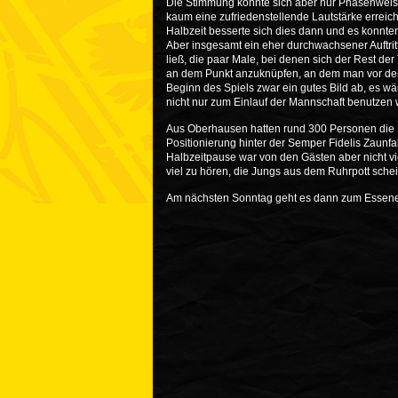
Die Stimmung konnte sich aber nur Phasenweise 
kaum eine zufriedenstellende Lautstärke erreic
Halbzeit besserte sich dies dann und es konnt
Aber insgesamt ein eher durchwachsener Auftri
ließ, die paar Male, bei denen sich der Rest de
an dem Punkt anzuknüpfen, an dem man vor de
Beginn des Spiels zwar ein gutes Bild ab, es 
nicht nur zum Einlauf der Mannschaft benutzen 
Aus Oberhausen hatten rund 300 Personen die R
Positionierung hinter der Semper Fidelis Zaunf
Halbzeitpause war von den Gästen aber nicht vi
viel zu hören, die Jungs aus dem Ruhrpott schei
Am nächsten Sonntag geht es dann zum Essener 