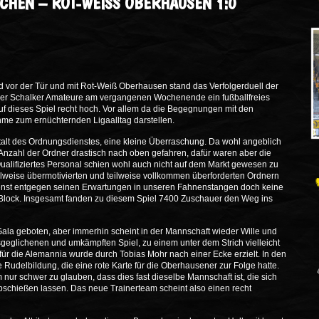
ACHEN – ROT-WEISS OBERHAUSEN 1:0
 vor der Tür und mit Rot-Weiß Oberhausen stand das Verfolgerduell der
 der Schalker Amateure am vergangenen Wochenende ein fußballfreies
uf dieses Spiel recht hoch. Vor allem da die Begegnungen mit den
 zum ernüchternden Ligaalltag darstellen.
alt des Ordnungsdienstes, eine kleine Überraschung. Da wohl angeblich
zahl der Ordner drastisch nach oben gefahren, dafür waren aber die
alifiziertes Personal schien wohl auch nicht auf dem Markt gewesen zu
eilweise übermotivierten und teilweise vollkommen überforderten Ordnern
st entgegen seinen Erwartungen in unseren Fahnenstangen doch keine
n Block. Insgesamt fanden zu diesem Spiel 7400 Zuschauer den Weg ins
Gala geboten, aber immerhin scheint in der Mannschaft wieder Wille und
geglichenen und umkämpften Spiel, zu einem unter dem Strich vielleicht
für die Alemannia wurde durch Tobias Mohr nach einer Ecke erzielt. In den
 Rudelbildung, die eine rote Karte für die Oberhausener zur Folge hatte.
 nur schwer zu glauben, dass dies fast dieselbe Mannschaft ist, die sich
bschießen lassen. Das neue Trainerteam scheint also einen recht