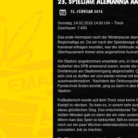
23. SPIELTAG: ALEMANNIA A
15. FEBRUAR 2016
Sonntag, 14.02.2016 14:00 Uhr – Tivoli
Zuschauer: 7.400
Das erste Heimspiel nach der Winterpause stand
Regionalliga an. Da wir nach der Spielabsage
Karneval ertragen mussten, war die Vorfreude a
Oberhausenern immer eine angenehme Ausnahme
Am Stadion angekommen erwartete uns, in Gest
Aufseher des DFB anwesend waren, wurde die An
Drehkreuze am Stadioneingang abgeschaltet. Qu
sein und so durften wir uns wieder einmal mit t
auseinandersetzen. Nachdem der Ordnungsdien
Pyrotechnik finden konnte, ging es dann in de
Stadion.
Fußballerisch wurde auf dem Tivoli zwar keine 
Kampf zu stecken. So kam es, in einem sehr aus
etwas glücklichen Sieg. Das entscheidende Tor 
letzten Minuten gab es dann die ein oder andere
Wenn man das Spiel so betrachtet, fällt es einem
noch vor ein paar Wochen widerstandslos hat a
passablen Job zu machen.