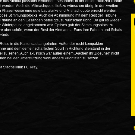
das Attribut passabel verdienen. Besonders in der ersten Halbzeit konnte
ht werden. Auch die Mitmachquote ließ zu wünschen übrig. In der zweiten
en Phasenweise eine gute Lautstärke und Mitmachquote erreicht werden.
tt des Stimmungsblocks. Auch die Abstimmung mit dem Rest der Tribüne
r Tribüne an den Gesängen beteiligte, zu wünschen übrig. Da gilt es wieder
r Winterpause angekommen war. Optisch gab der Stimmungsblock zu
wäre aber schön, wenn der Rest der Alemannia-Fans ihre Fahnen und Schals
würde.
eise in die Kaiserstadt angetreten. Außer der recht kompakten
ahne und dem gemeinschaftlichen Spurt in Richtung Bierstand in der
el zu sehen. Auch akustisch war außer einem „Aachen ihr Zigeuner“ nicht
nen bei der Unterstützung wohl andere Prioritäten zu setzen.
Stadtteilklub FC Kray.