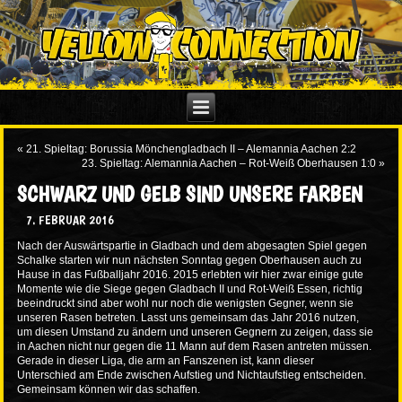
«
21. Spieltag: Borussia Mönchengladbach II – Alemannia Aachen 2:2
23. Spieltag: Alemannia Aachen – Rot-Weiß Oberhausen 1:0
»
SCHWARZ UND GELB SIND UNSERE FARBEN
7. FEBRUAR 2016
Nach der Auswärtspartie in Gladbach und dem abgesagten Spiel gegen
Schalke starten wir nun nächsten Sonntag gegen Oberhausen auch zu
Hause in das Fußballjahr 2016. 2015 erlebten wir hier zwar einige gute
Momente wie die Siege gegen Gladbach II und Rot-Weiß Essen, richtig
beeindruckt sind aber wohl nur noch die wenigsten Gegner, wenn sie
unseren Rasen betreten. Lasst uns gemeinsam das Jahr 2016 nutzen,
um diesen Umstand zu ändern und unseren Gegnern zu zeigen, dass sie
in Aachen nicht nur gegen die 11 Mann auf dem Rasen antreten müssen.
Gerade in dieser Liga, die arm an Fanszenen ist, kann dieser
Unterschied am Ende zwischen Aufstieg und Nichtaufstieg entscheiden.
Gemeinsam können wir das schaffen.