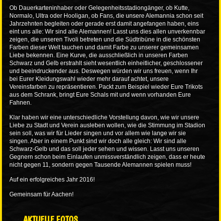
Ob Dauerkarteninhaber oder Gelegenheitsstadiongänger, ob Kutte,
Normalo, Ultra oder Hooligan, ob Fans, die unsere Alemannia schon seit
Jahrzehnten begleiten oder gerade erst damit angefangen haben, eins
eint uns alle: Wir sind alle Alemannen! Lasst uns dies allen unverkennbar
zeigen, die unseren Tivoli betreten und die Südtribüne in die schönsten
Farben dieser Welt tauchen und damit Farbe zu unserer gemeinsamen
Liebe bekennen. Eine Kurve, die ausschließlich in unseren Farben
Schwarz und Gelb erstrahlt sieht wesentlich einheitlicher, geschlossener
und beeindruckender aus. Deswegen würden wir uns freuen, wenn Ihr
bei Eurer Kleidungswahl wieder mehr darauf achtet, unsere
Vereinsfarben zu repräsentieren. Packt zum Beispiel wieder Eure Trikots
aus dem Schrank, bringt Eure Schals mit und wenn vorhanden Eure
Fahnen.
Klar haben wir eine unterschiedliche Vorstellung davon, wie wir unsere
Liebe zu Stadt und Verein ausleben wollen, wie die Stimmung im Stadion
sein soll, was wir für Lieder singen und vor allem wie lange wir sie
singen. Aber in einem Punkt sind wir doch alle gleich: Wir sind alle
Schwarz-Gelb und das soll jeder sehen und wissen. Lasst uns unseren
Gegnern schon beim Einlaufen unmissverständlich zeigen, dass er heute
nicht gegen 11, sondern gegen Tausende Alemannen spielen muss!
Auf ein erfolgreiches Jahr 2016!
Gemeinsam für Aachen!
AKTUELLE FOTOS