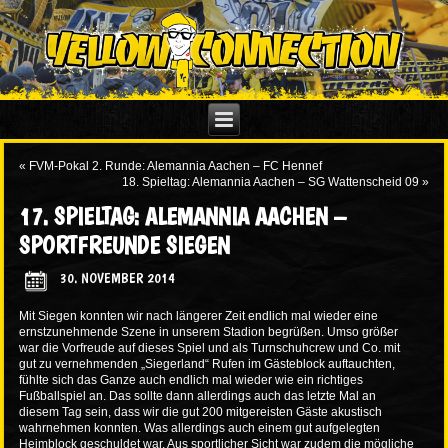
«
FVM-Pokal 2. Runde: Alemannia Aachen – FC Hennef
18. Spieltag: Alemannia Aachen – SG Wattenscheid 09
»
17. SPIELTAG: ALEMANNIA AACHEN –
SPORTFREUNDE SIEGEN
30. NOVEMBER 2014
Mit Siegen konnten wir nach längerer Zeit endlich mal wieder eine
ernstzunehmende Szene in unserem Stadion begrüßen. Umso größer
war die Vorfreude auf dieses Spiel und als Turnschuhcrew und Co. mit
gut zu vernehmenden „Siegerland“ Rufen im Gästeblock auftauchten,
fühlte sich das Ganze auch endlich mal wieder wie ein richtiges
Fußballspiel an. Das sollte dann allerdings auch das letzte Mal an
diesem Tag sein, dass wir die gut 200 mitgereisten Gäste akustisch
wahrnehmen konnten. Was allerdings auch einem gut aufgelegten
Heimblock geschuldet war. Aus sportlicher Sicht war zudem die mögliche