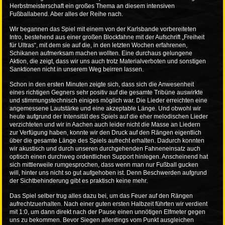
Herbstmeisterschaft ein großes Thema an diesem intensiven
Fußballabend. Aber alles der Reihe nach.
Wir begannen das Spiel mit einem von der Karlsbande vorbereiteten
Intro, bestehend aus einer großen Blockfahne mit der Aufschrift „Freiheit
für Ultras“, mit dem sie auf die, in den letzten Wochen erfahrenen,
Schikanen aufmerksam machen wollten. Eine durchaus gelungene
Aktion, die zeigt, dass wir uns auch trotz Materialverboten und sonstigen
Sanktionen nicht in unserem Weg beirren lassen.
Schon in den ersten Minuten zeigte sich, dass sich die Anwesenheit
eines richtigen Gegners sehr positiv auf die gesamte Tribüne auswirkte
und stimmungstechnisch einiges möglich war. Die Lieder erreichten eine
angemessene Lautstärke und eine akzeptable Länge. Und obwohl wir
heute aufgrund der Intensität des Spiels auf die eher melodischen Lieder
verzichteten und wir in Aachen auch leider nicht die Masse an Liedern
zur Verfügung haben, konnte wir den Druck auf den Rängen eigentlich
über die gesamte Länge des Spiels aufrecht erhalten. Dadurch konnten
wir akustisch und durch unseren durchgehenden Fahneneinsatz auch
optisch einen durchweg ordentlichen Support hinlegen. Anscheinend hat
sich mittlerweile rumgesprochen, dass wenn man nur Fußball gucken
will, hinter uns nicht so gut aufgehoben ist. Denn Beschwerden aufgrund
der Sichtbehinderung gibt es praktisch keine mehr.
Das Spiel selber trug alles dazu bei, um das Feuer auf den Rängen
aufrechtzuerhalten. Nach einer guten ersten Halbzeit führten wir verdient
mit 1:0, um dann direkt nach der Pause einen unnötigen Elfmeter gegen
uns zu bekommen. Bevor Siegen allerdings vom Punkt ausgleichen