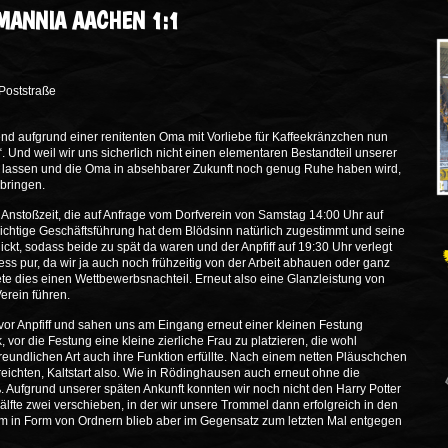
EMANNIA AACHEN 1:1
Poststraße
end aufgrund einer renitenten Oma mit Vorliebe für Kaffeekränzchen nun
. Und weil wir uns sicherlich nicht einen elementaren Bestandteil unserer
n lassen und die Oma in absehbarer Zukunft noch genug Ruhe haben wird,
bringen.
e Anstoßzeit, die auf Anfrage vom Dorfverein von Samstag 14:00 Uhr auf
ichtige Geschäftsführung hat dem Blödsinn natürlich zugestimmt und seine
ickt, sodass beide zu spät da waren und der Anpfiff auf 19:30 Uhr verlegt
ss pur, da wir ja auch noch frühzeitig von der Arbeit abhauen oder ganz
ete dies einen Wettbewerbsnachteil. Erneut also eine Glanzleistung von
erein führen.
 vor Anpfiff und sahen uns am Eingang erneut einer kleinen Festung
 vor die Festung eine kleine zierliche Frau zu platzieren, die wohl
freundlichen Art auch ihre Funktion erfüllte. Nach einem netten Pläuschchen
erreichten, Kaltstart also. Wie in Rödinghausen auch erneut ohne die
ß. Aufgrund unserer späten Ankunft konnten wir noch nicht den Harry Potter
te zwei verschieben, in der wir unsere Trommel dann erfolgreich in den
m in Form von Ordnern blieb aber im Gegensatz zum letzten Mal entgegen