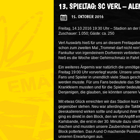
13. SPIELTAG: SC VERL – AL
15. OKTOBER 2016
Freitag, 14.10.2016 19:30 Uhr –
Stadion an der 
Zuschauer: 1.050; Gäste: ca. 250
Verl Auswärts hieß für uns an diesem Freitagab
schon zum zweiten Mal „Trommel darf nicht rein“
Fankultur von irgendeinem Dorfverein verbiete
hieß es die Woche über Gehirnschmalz in Fahrt 
Ein weiteres Ärgernis war natürlich die unnötig
Freitag 19:00 Uhr vorverlegt wurde. Unsere ums
Fans und Spieler in unendlich viele Staus gesch
werden musste. Für uns Fans bedeutete das Stre
Krankfeiern mussten und für die Spieler bedeut
Denjenigen, die glauben, sie könnten unseren V
Mit etwas Glück erreichten wir das Stadion kurz
gegenüber stehen. Neu war allerdings die Taktik,
deeskalierend wirken sollte und aufgrund ihrer 
ging es direkt in den Block, den wir mit Anpfiff 
Karlsbande, die erst in der 30. Minute dazu stie
machen und mussten unsere Zaubershow auf Hälf
Block potterten. Das A und O machende Publiku
unseren Erwartungen aus.