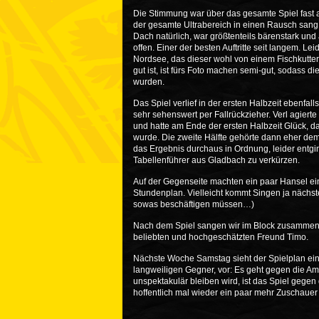
Die Stimmung war über das gesamte Spiel fast
der gesamte Ultrabereich in einen Rausch sang 
Dach natürlich, war größtenteils bärenstark u
offen. Einer der besten Auftritte seit langem. Le
Nordsee, das dieser wohl von einem Fischkutter
gut ist, ist fürs Foto machen semi-gut, sodass d
wurden.
Das Spiel verlief in der ersten Halbzeit ebenfal
sehr sehenswert per Fallrückzieher. Verl agiert
und hatte am Ende der ersten Halbzeit Glück, da
wurde. Die zweite Hälfte gehörte dann eher dem 
das Ergebnis durchaus in Ordnung, leider entg
Tabellenführer aus Gladbach zu verkürzen.
Auf der Gegenseite machten ein paar Hansel ei
Stundenplan. Vielleicht kommt Singen ja nächste
sowas beschäftigen müssen…)
Nach dem Spiel sangen wir im Block zusammen m
beliebten und hochgeschätzten Freund Timo.
Nächste Woche Samstag sieht der Spielplan eine
langweiligen Gegner, vor: Es geht gegen die 
unspektakulär bleiben wird, ist das Spiel gegen
hoffentlich mal wieder ein paar mehr Zuschauer 