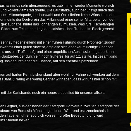
 ausnahmslos sehr überzeugend, es gab immer wieder Momente wo sich
und kollektiv am Rad drehte. Die Lautstärke, auch begünstigt durch das
nd auch Mitmachquote, Liedauswahl und Optik ließen keine Wünsche mehr
ider meinte der Dorfverein das Mitbringsel einer seiner Mitarbeiter von der
 geklaut hatte, hinter das Tor hängen zu müssen. Was fürs Fischefangen
ie Bilder zum Teil nur bedingt dem tatsächlichen Treiben im Block gerecht
ls sehr zufriedenstellend mit einer frühen Führung durch Propheter, zudem
e zwar mit einer guten Abwehr, erspielte sich aber kaum richtige Chancen
ss uns ein Treffer aufgrund einer angeblichen Abseitsstellung aberkannt
Gastgeber, der durch ein noch früheres Tor auf 1:1 stellte. Insgesamt ging
ing uns dadurch aber die Chance, auf den ebenfalls patzenden
nen auf harten Kern, bisher stand aber wohl nur Fahne schwenken auf dem
s Jahr. (Traurig wie wenig Gegner wir haben, dass wir uns hier schon mit
it der Karlsbande noch ein neues Liebeslied für unseren allseits
n Gegner, aus der, neben der Kategorie Dorfverein, zweiten Kategorie der
Amateure von Borussia Mönchengladbach. Während es szenetechnisch
 den Tabellenführer sportlich von sehr großer Bedeutung und wird
ins Stadion locken.