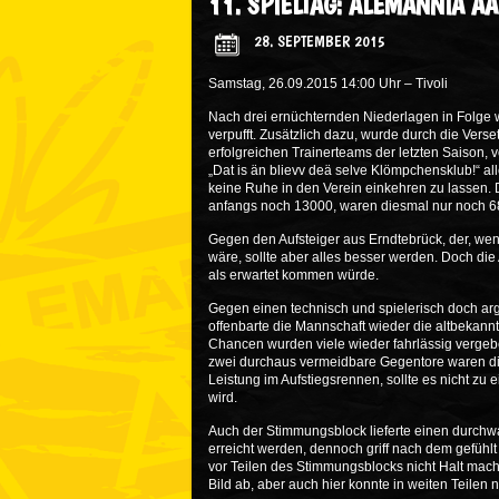
11. SPIELTAG: ALEMANNIA A
28. SEPTEMBER 2015
Samstag, 26.09.2015 14:00 Uhr – Tivoli
Nach drei ernüchternden Niederlagen in Folge 
verpufft. Zusätzlich dazu, wurde durch die Vers
erfolgreichen Trainerteams der letzten Saison, 
„Dat is än blievv deä selve Klömpchensklub!“ al
keine Ruhe in den Verein einkehren zu lassen. 
anfangs noch 13000, waren diesmal nur noch 6
Gegen den Aufsteiger aus Erndtebrück, der, w
wäre, sollte aber alles besser werden. Doch di
als erwartet kommen würde.
Gegen einen technisch und spielerisch doch arg
offenbarte die Mannschaft wieder die altbekann
Chancen wurden viele wieder fahrlässig vergeb
zwei durchaus vermeidbare Gegentore waren die
Leistung im Aufstiegsrennen, sollte es nicht zu
wird.
Auch der Stimmungsblock lieferte einen durchwa
erreicht werden, dennoch griff nach dem gefühlt 
vor Teilen des Stimmungsblocks nicht Halt mach
Bild ab, aber auch hier konnte in weiten Teilen 