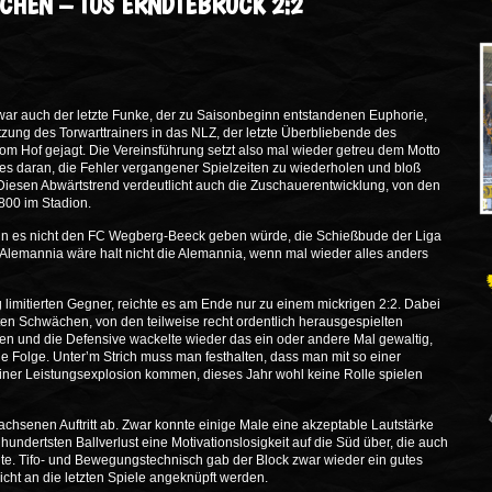
ACHEN – TUS ERNDTEBRÜCK 2:2
war auch der letzte Funke, der zu Saisonbeginn entstandenen Euphorie,
etzung des Torwarttrainers in das NLZ, der letzte Überbliebende des
vom Hof gejagt. Die Vereinsführung setzt also mal wieder getreu dem Motto
les daran, die Fehler vergangener Spielzeiten zu wiederholen und bloß
Diesen Abwärtstrend verdeutlicht auch die Zuschauerentwicklung, von den
800 im Stadion.
enn es nicht den FC Wegberg-Beeck geben würde, die Schießbude der Liga
e Alemannia wäre halt nicht die Alemannia, wenn mal wieder alles anders
 limitierten Gegner, reichte es am Ende nur zu einem mickrigen 2:2. Dabei
ten Schwächen, von den teilweise recht ordentlich herausgespielten
en und die Defensive wackelte wieder das ein oder andere Mal gewaltig,
 Folge. Unter’m Strich muss man festhalten, dass man mit so einer
 einer Leistungsexplosion kommen, dieses Jahr wohl keine Rolle spielen
chsenen Auftritt ab. Zwar konnte einige Male eine akzeptable Lautstärke
hundertsten Ballverlust eine Motivationslosigkeit auf die Süd über, die auch
te. Tifo- und Bewegungstechnisch gab der Block zwar wieder ein gutes
nicht an die letzten Spiele angeknüpft werden.