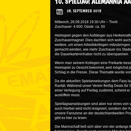
10. SPIELTAG: ALEMANNIA A
28. SEPTEMBER 2018
Mittwoch, 26.09.2018 19:30 Uhr – Tivoli
Zuschauer: 4.600; Gäste: ca. 50
Heimspiel gegen den Aufsteiger aus Herkenrath
Zuschauermagnet. Dies dachten sich wohl auch 
weitere, um einen Arbeitskollegen mitzubringen.
gemacht werden, wie mehr Zuschauer ins Stadio
die Dauerkarteninhaber nicht zu überspannen.
Wenn man seinem Kollegen eine Freikarte beso
Heimspiel zu Gesicht bekommt, weil möglichst je
Schlag in die Fresse. Diese Thematik wurde vo
Da die aktuellen Spielansetzungen dem Fass 
Rarität. Während unser Verein fleißig Deals für
einer Verlegung auf Freitag zustimmt, scheint er
auslöffeln muss.
Spieltagsansetzungen sind aber nur eines von v
auch hierbei wird nicht resigniert, sondern der
unsere Fanszene an der deutschlandweiten Prot
gibt es
hier
zu lesen.
Die Mannschaft ließ sich aber von der anfangs