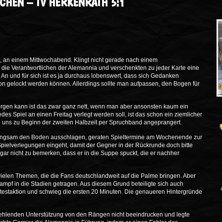
ACHEN – TV HERKENRATH 5:1
, an einem Mittwochabend. Klingt nicht gerade nach einem
die Verantwortlichen der Alemannia und verschenkten zu jeder Karte eine
 An und für sich ist es ja durchaus lobenswert, dass sich Gedanken
n gelockt werden können. Allerdings sollte man aufpassen, den Bogen für
rgen kann ist das zwar ganz nett, wenn man aber ansonsten kaum ein
des Spiel an einen Freitag verlegt werden soll, ist das schon ein ziemlicher
n uns zu Beginn der zweiten Halbzeit per Spruchband angeprangert.
langsam den Boden ausschlagen, geraten Spieltermine am Wochenende zur
 Spielverlegungen eingeht, damit der Gegner in der Rückrunde doch bitte
 gar nicht zu bemerken, dass er in die Suppe spuckt, die er nachher
ielen Themen, die die Fans deutschlandweit auf die Palme bringen. Aber
 Kampf in die Stadien getragen. Aus diesem Grund beteiligte sich auch
estaktion und schwieg die ersten 20 Minuten. Die genaueren Hintergründe
 fehlenden Unterstützung von den Rängen nicht beeindrucken und legte