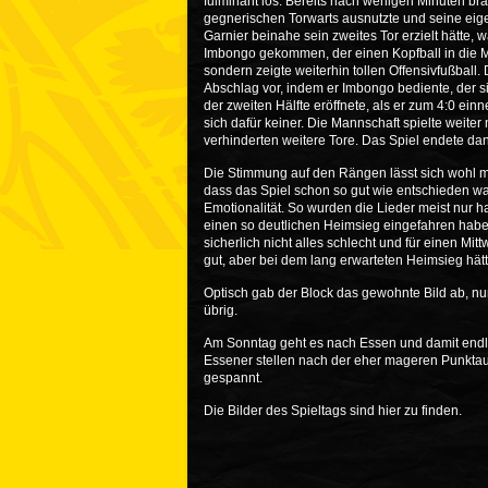
fulminant los. Bereits nach wenigen Minuten br
gegnerischen Torwarts ausnutzte und seine eige
Garnier beinahe sein zweites Tor erzielt hätte,
Imbongo gekommen, der einen Kopfball in die M
sondern zeigte weiterhin tollen Offensivfußbal
Abschlag vor, indem er Imbongo bediente, der s
der zweiten Hälfte eröffnete, als er zum 4:0 einn
sich dafür keiner. Die Mannschaft spielte weite
verhinderten weitere Tore. Das Spiel endete dan
Die Stimmung auf den Rängen lässt sich wohl m
dass das Spiel schon so gut wie entschieden wa
Emotionalität. So wurden die Lieder meist nur h
einen so deutlichen Heimsieg eingefahren haben
sicherlich nicht alles schlecht und für einen 
gut, aber bei dem lang erwarteten Heimsieg h
Optisch gab der Block das gewohnte Bild ab, n
übrig.
Am Sonntag geht es nach Essen und damit endli
Essener stellen nach der eher mageren Punktaus
gespannt.
Die Bilder des Spieltags sind
hier
zu finden.