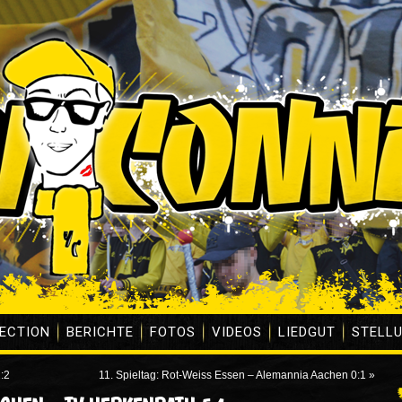
ECTION
BERICHTE
FOTOS
VIDEOS
LIEDGUT
STELL
1:2
11. Spieltag: Rot-Weiss Essen – Alemannia Aachen 0:1
»