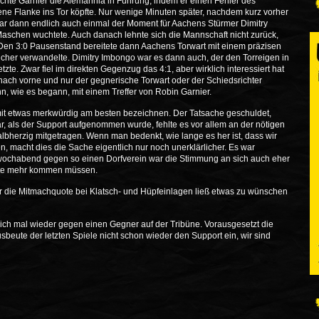
achte Garnier die Alemannia in Führung, indem er einen Fehler des
ne Flanke ins Tor köpfte. Nur wenige Minuten später, nachdem kurz vorher
 war dann endlich auch einmal der Moment für Aachens Stürmer Dimitry
aschen wuchtete. Auch danach lehnte sich die Mannschaft nicht zurück,
l. Den 3:0 Pausenstand bereitete dann Aachens Torwart mit einem präzisen
icher verwandelte. Dimitry Imbongo war es dann auch, der den Torreigen in
etzte. Zwar fiel im direkten Gegenzug das 4:1, aber wirklich interessiert hat
r nach vorne und nur der gegnerische Torwart oder der Schiedsrichter
n, wie es begann, mit einem Treffer von Robin Garnier.
it etwas merkwürdig am besten bezeichnen. Der Tatsache geschuldet,
r, als der Support aufgenommen wurde, fehlte es vor allem an der nötigen
albherzig mitgetragen. Wenn man bedenkt, wie lange es her ist, dass wir
, macht dies die Sache eigentlich nur noch unerklärlicher. Es war
Mittwochabend gegen so einen Dorfverein war die Stimmung an sich auch eher
ätte mehr kommen müssen.
ur die Mitmachquote bei Klatsch- und Hüpfeinlagen ließ etwas zu wünschen
ch mal wieder gegen einen Gegner auf der Tribüne. Vorausgesetzt die
beute der letzten Spiele nicht schon wieder den Support ein, wir sind