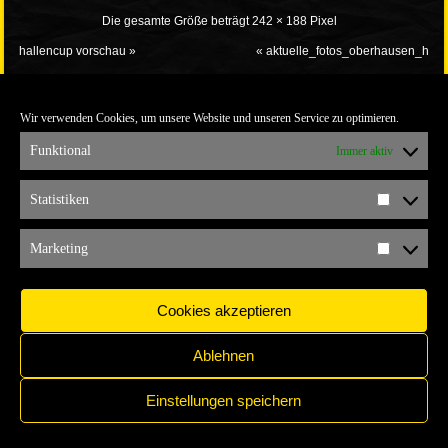
Die gesamte Größe beträgt
242 × 188
Pixel
hallencup vorschau
»
«
aktuelle_fotos_oberhausen_h
Wir verwenden Cookies, um unsere Website und unseren Service zu optimieren.
Funktional
Immer aktiv
Statistiken
Statistik
IMPRESSUM
COPYRIGHT © 2017 YELLOW CONNECTION
Marketing
Marketi
Cookies akzeptieren
Ablehnen
Einstellungen speichern