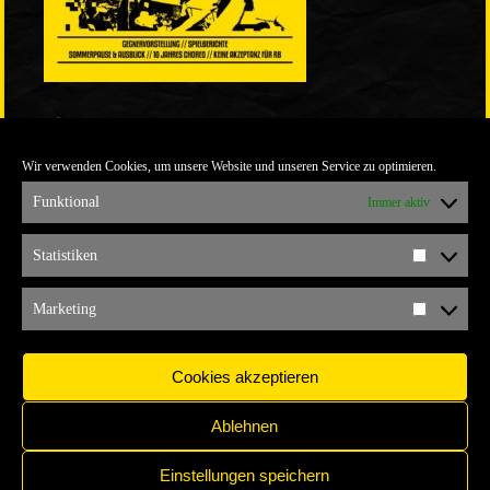
LINKS
Wir verwenden Cookies, um unsere Website und unseren Service zu optimieren.
ULTRABLOG DER YELLOW CONNECTION
ALEMANNIA VERKAUFT MAN NICHT
Funktional
Immer aktiv
ARCHIV
Statistiken
Statistik
ARCHIV
Marketing
Marketi
Cookies akzeptieren
Ablehnen
Einstellungen speichern
IMPRESSUM