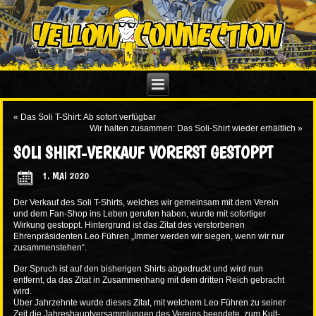
«
Das Soli T-Shirt: Ab sofort verfügbar
Wir halten zusammen: Das Soli-Shirt wieder erhältlich
»
SOLI SHIRT-VERKAUF VORERST GESTOPPT
1. MAI 2020
Der Verkauf des Soli T-Shirts, welches wir gemeinsam mit dem Verein
und dem Fan-Shop ins Leben gerufen haben, wurde mit sofortiger
Wirkung gestoppt. Hintergrund ist das Zitat des verstorbenen
Ehrenpräsidenten Leo Führen „Immer werden wir siegen, wenn wir nur
zusammenstehen“.
Der Spruch ist auf den bisherigen Shirts abgedruckt und wird nun
entfernt, da das Zitat in Zusammenhang mit dem dritten Reich gebracht
wird.
Über Jahrzehnte wurde dieses Zitat, mit welchem Leo Führen zu seiner
Zeit die Jahreshauptversammlungen des Vereins beendete, zum Kult-