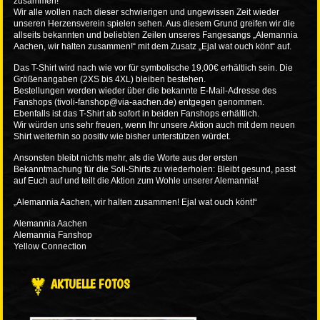
zusammen!
Wir alle wollen nach dieser schwierigen und ungewissen Zeit wieder
unseren Herzensverein spielen sehen. Aus diesem Grund greifen wir die
allseits bekannten und beliebten Zeilen unseres Fangesangs „Alemannia
Aachen, wir halten zusammen!“ mit dem Zusatz „Ejal wat ouch könt“ auf.
Das T-Shirt wird nach wie vor für symbolische 19,00€ erhältlich sein. Die
Größenangaben (2XS bis 4XL) bleiben bestehen.
Bestellungen werden wieder über die bekannte E-Mail-Adresse des
Fanshops (tivoli-fanshop@via-aachen.de) entgegen genommen.
Ebenfalls ist das T-Shirt ab sofort in beiden Fanshops erhältlich.
Wir würden uns sehr freuen, wenn Ihr unsere Aktion auch mit dem neuen
Shirt weiterhin so positiv wie bisher unterstützen würdet.
Ansonsten bleibt nichts mehr, als die Worte aus der ersten
Bekanntmachung für die Soli-Shirts zu wiederholen: Bleibt gesund, passt
auf Euch auf und teilt die Aktion zum Wohle unserer Alemannia!
„Alemannia Aachen, wir halten zusammen! Ejal wat ouch könt!“
Alemannia Aachen
Alemannia Fanshop
Yellow Connection
AKTUELLE FOTOS