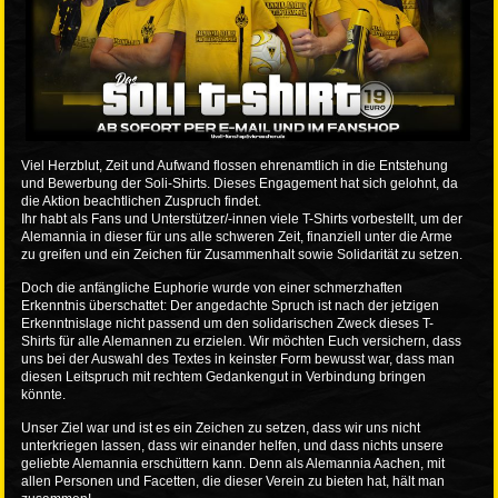
Viel Herzblut, Zeit und Aufwand flossen ehrenamtlich in die Entstehung
und Bewerbung der Soli-Shirts. Dieses Engagement hat sich gelohnt, da
die Aktion beachtlichen Zuspruch findet.
Ihr habt als Fans und Unterstützer/-innen viele T-Shirts vorbestellt, um der
Alemannia in dieser für uns alle schweren Zeit, finanziell unter die Arme
zu greifen und ein Zeichen für Zusammenhalt sowie Solidarität zu setzen.
Doch die anfängliche Euphorie wurde von einer schmerzhaften
Erkenntnis überschattet: Der angedachte Spruch ist nach der jetzigen
Erkenntnislage nicht passend um den solidarischen Zweck dieses T-
Shirts für alle Alemannen zu erzielen. Wir möchten Euch versichern, dass
uns bei der Auswahl des Textes in keinster Form bewusst war, dass man
diesen Leitspruch mit rechtem Gedankengut in Verbindung bringen
könnte.
Unser Ziel war und ist es ein Zeichen zu setzen, dass wir uns nicht
unterkriegen lassen, dass wir einander helfen, und dass nichts unsere
geliebte Alemannia erschüttern kann. Denn als Alemannia Aachen, mit
allen Personen und Facetten, die dieser Verein zu bieten hat, hält man