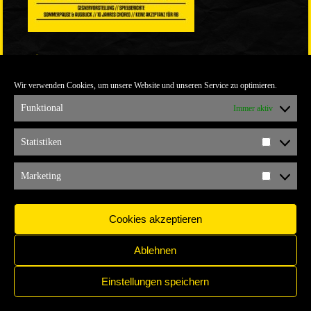
LINKS
Wir verwenden Cookies, um unsere Website und unseren Service zu optimieren.
ULTRABLOG DER YELLOW CONNECTION
ALEMANNIA VERKAUFT MAN NICHT
Funktional
Immer aktiv
ARCHIV
Statistiken
Statistik
ARCHIV
Marketing
Marketi
Cookies akzeptieren
Ablehnen
Einstellungen speichern
IMPRESSUM
COPYRIGHT © 2017 YELLOW CONNECTION