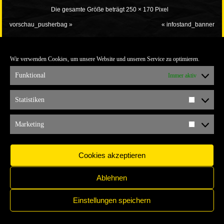
Die gesamte Größe beträgt
250 × 170
Pixel
vorschau_pusherbag
»
«
infostand_banner
Wir verwenden Cookies, um unsere Website und unseren Service zu optimieren.
Funktional
Immer aktiv
Statistiken
Statistik
IMPRESSUM
COPYRIGHT © 2017 YELLOW CONNECTION
Marketing
Marketi
Cookies akzeptieren
Ablehnen
Einstellungen speichern