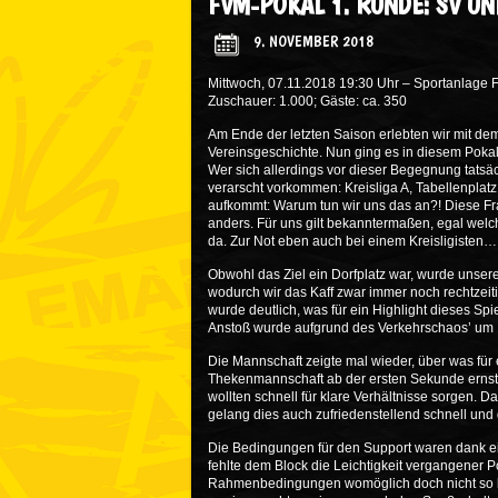
FVM-POKAL 1. RUNDE: SV U
9. NOVEMBER 2018
Mittwoch, 07.11.2018 19:30 Uhr – Sportanlage F
Zuschauer: 1.000; Gäste: ca. 350
Am Ende der letzten Saison erlebten wir mit d
Vereinsgeschichte. Nun ging es in diesem Pokal
Wer sich allerdings vor dieser Begegnung tatsä
verarscht vorkommen: Kreisliga A, Tabellenplat
aufkommt: Warum tun wir uns das an?! Diese Fr
anders. Für uns gilt bekanntermaßen, egal welc
da. Zur Not eben auch bei einem Kreisligisten…
Obwohl das Ziel ein Dorfplatz war, wurde unser
wodurch wir das Kaff zwar immer noch rechtzeiti
wurde deutlich, was für ein Highlight dieses Spie
Anstoß wurde aufgrund des Verkehrschaos’ um 1
Die Mannschaft zeigte mal wieder, über was für 
Thekenmannschaft ab der ersten Sekunde ernst 
wollten schnell für klare Verhältnisse sorgen. 
gelang dies auch zufriedenstellend schnell und
Die Bedingungen für den Support waren dank eine
fehlte dem Block die Leichtigkeit vergangener 
Rahmenbedingungen womöglich doch nicht so lei