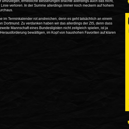
r umzulegen, erhebliche Besserungen brachte allerdings auch das nicht,
Linie verloren. In der Summe allerdings immer noch meckern auf hohem
urchaus.
ne im Terminkalender rot anstreichen, denn es geht tatsächlich an einem
n Dortmund. Zu verdanken haben wir das allerdings der ZIS, denn dass
eite Mannschaft eines Bundesligisten nicht zeitgleich spielen, ist ja
Herausforderung bewältigen, im Kopf von haushohen Favoriten auf klaren