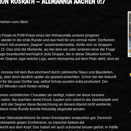
NION RÖSRATH – ALEMANNIA AACHEN 0:7
reiherr-vom-Stein
em Finale im FVM-Pokal eines der Höhepunkte unserer jüngeren
 wieder in die erste Runde und das hieß für uns einmal mehr: Dorfverein.
chlich mit unserem „Gegner“ auseinandersetzte, dürfte sich so langsam
z 15. Das sind die Momente, wo bei dem ein oder anderen leise die Frage
age beantwortet womöglich jede Gruppe, die in diese Situation kommt,
her Gegner, egal welche Liga, wenn Alemannia auf dem Platz steht, sind wir
e Anreise mit dem Bus erschwert durch zahlreiche Staus und Baustellen,
g, aber doch deutlich später als geplant erreichten. Schon bei der Ankunft
l für die paar Dörfler war, selbst Schals wurden extra produziert. Der
0 Minuten nach hinten verlegt.
einen vorbildlichen Charakter sie verfügt, indem sie diese bessere
nahm. Sie machten direkt Druck, hauten sich sofort in die Zweikämpfe und
Da sich der Gegner diese Bezeichnung an diesem Abend nicht verdiente,
 diese erste Runde konnte frühzeitig abgehakt werden.
r Steinstufentribüne für einen Kreisligisten erstaunlich gut. Dennoch
Pokalspiele gegen Dorfvereine, so mancher bekam die
cht aus dem Kopf. Das haben wir auch schonmal besser gelöst. In Hälfte