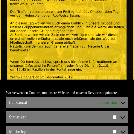
Wir verwenden Cookies, um unsere Website und unseren Service zu optimieren.
Funktional
Immer aktiv
Statistiken
Statistik
Die gesamte Größe beträgt
2480 × 3508
Pixel
Marketing
interessiertentreffen
»