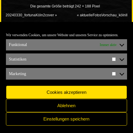
Die gesamte Größe beträgt
242 × 188
Pixel
20240330_fortunaKöln2cover
»
«
aktuelleFotosVorschau_kölnII
Wir verwenden Cookies, um unsere Website und unseren Service zu optimieren.
Funktional
Immer aktiv
Statistiken
Statistik
IMPRESSUM
COPYRIGHT © 2017 YELLOW CONNECTION
Marketing
Marketi
Cookies akzeptieren
Ablehnen
Einstellungen speichern