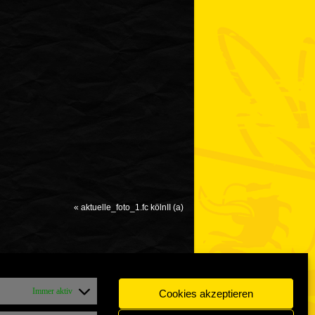
«
aktuelle_foto_1.fc kölnII (a)
Immer aktiv
Cookies akzeptieren