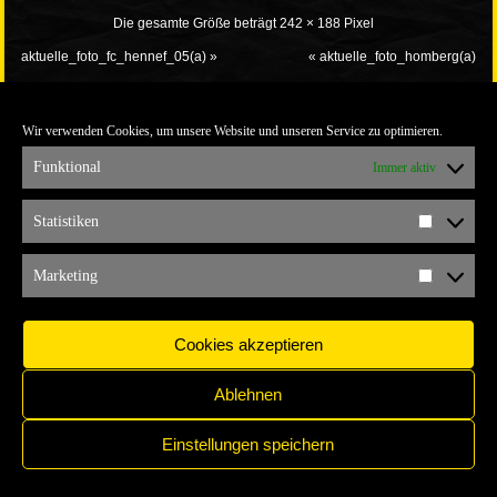
Die gesamte Größe beträgt
242 × 188
Pixel
aktuelle_foto_fc_hennef_05(a)
»
«
aktuelle_foto_homberg(a)
Wir verwenden Cookies, um unsere Website und unseren Service zu optimieren.
Funktional
Immer aktiv
Statistiken
Statistik
IMPRESSUM
COPYRIGHT © 2017 YELLOW CONNECTION
Marketing
Marketi
Cookies akzeptieren
Ablehnen
Einstellungen speichern