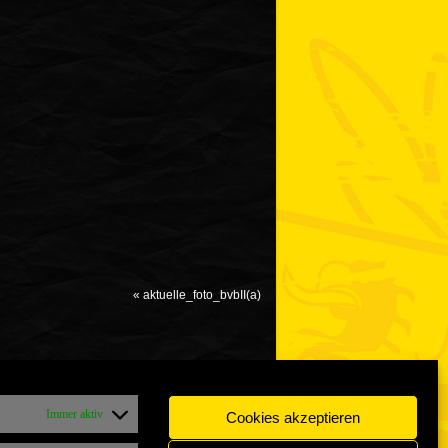
«
aktuelle_foto_bvbII(a)
Immer aktiv
Cookies akzeptieren