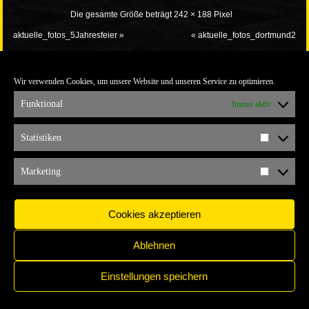
Die gesamte Größe beträgt
242 × 188
Pixel
aktuelle_fotos_5Jahresfeier
»
«
aktuelle_fotos_dortmund2
Wir verwenden Cookies, um unsere Website und unseren Service zu optimieren.
Funktional
Immer aktiv
Statistiken
Statistik
IMPRESSUM
COPYRIGHT © 2017 YELLOW CONNECTION
Marketing
Marketi
Cookies akzeptieren
Ablehnen
Einstellungen speichern