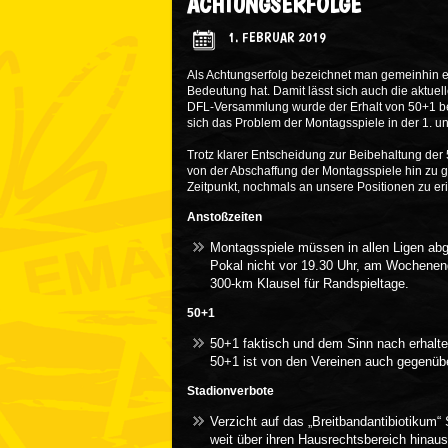
ACHTUNGSERFOLGE
1. FEBRUAR 2019
Als Achtungserfolg bezeichnet man gemeinhin 
Bedeutung hat. Damit lässt sich auch die aktuel
DFL-Versammlung wurde der Erhalt von 50+1 bes
sich das Problem der Montagsspiele in der 1. u
Trotz klarer Entscheidung zur Beibehaltung der 
von der Abschaffung der Montagsspiele hin zu ge
Zeitpunkt, nochmals an unsere Positionen zu er
Anstoßzeiten
Montagsspiele müssen in allen Ligen ab
Pokal nicht vor 19.30 Uhr, am Wochenend
300-km Klausel für Randspieltage.
50+1
50+1 faktisch und dem Sinn nach erhalte
50+1 ist von den Vereinen auch gegenübe
Stadionverbote
Verzicht auf das „Breitbandantibiotikum
weit über ihren Hausrechtsbereich hinaus