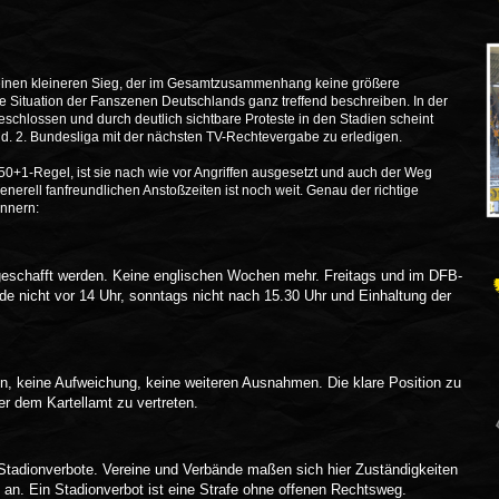
einen kleineren Sieg, der im Gesamtzusammenhang keine größere
le Situation der Fanszenen Deutschlands ganz treffend beschreiben. In der
chlossen und durch deutlich sichtbare Proteste in den Stadien scheint
nd. 2. Bundesliga mit der nächsten TV-Rechtevergabe zu erledigen.
50+1-Regel, ist sie nach wie vor Angriffen ausgesetzt und auch der Weg
nerell fanfreundlichen Anstoßzeiten ist noch weit. Genau der richtige
innern:
geschafft werden. Keine englischen Wochen mehr. Freitags und im DFB-
e nicht vor 14 Uhr, sonntags nicht nach 15.30 Uhr und Einhaltung der
n, keine Aufweichung, keine weiteren Ausnahmen. Die klare Position zu
r dem Kartellamt zu vertreten.
“ Stadionverbote. Vereine und Verbände maßen sich hier Zuständigkeiten
 an. Ein Stadionverbot ist eine Strafe ohne offenen Rechtsweg.