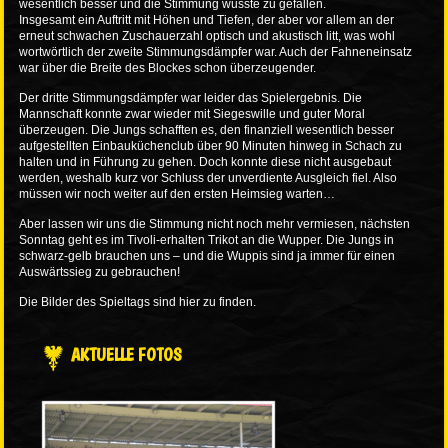
wesentlich besser und die Stimmung wusste zu gefallen.
Insgesamt ein Auftritt mit Höhen und Tiefen, der aber vor allem an der
erneut schwachen Zuschauerzahl optisch und akustisch litt, was wohl
wortwörtlich der zweite Stimmungsdämpfer war. Auch der Fahneneinsatz
war über die Breite des Blockes schon überzeugender.
Der dritte Stimmungsdämpfer war leider das Spielergebnis. Die
Mannschaft konnte zwar wieder mit Siegeswille und guter Moral
überzeugen. Die Jungs schafften es, den finanziell wesentlich besser
aufgestellten Einbauküchenclub über 90 Minuten hinweg in Schach zu
halten und in Führung zu gehen. Doch konnte diese nicht ausgebaut
werden, weshalb kurz vor Schluss der unverdiente Ausgleich fiel. Also
müssen wir noch weiter auf den ersten Heimsieg warten…
Aber lassen wir uns die Stimmung nicht noch mehr vermiesen, nächsten
Sonntag geht es im Tivoli-erhalten Trikot an die Wupper. Die Jungs in
schwarz-gelb brauchen uns – und die Wuppis sind ja immer für einen
Auswärtssieg zu gebrauchen!
Die Bilder des Spieltags sind
hier
zu finden.
AKTUELLE FOTOS