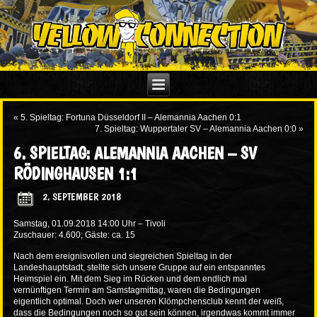
«
5. Spieltag: Fortuna Düsseldorf II – Alemannia Aachen 0:1
7. Spieltag: Wuppertaler SV – Alemannia Aachen 0:0
»
6. SPIELTAG: ALEMANNIA AACHEN – SV
RÖDINGHAUSEN 1:1
2. SEPTEMBER 2018
Samstag, 01.09.2018 14:00 Uhr – Tivoli
Zuschauer: 4.600; Gäste: ca. 15
Nach dem ereignisvollen und siegreichen Spieltag in der
Landeshauptstadt, stellte sich unsere Gruppe auf ein entspanntes
Heimspiel ein. Mit dem Sieg im Rücken und dem endlich mal
vernünftigen Termin am Samstagmittag, waren die Bedingungen
eigentlich optimal. Doch wer unseren Klömpchensclub kennt der weiß,
dass die Bedingungen noch so gut sein können, irgendwas kommt immer