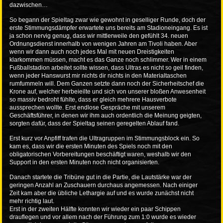
dazwischen…
So begann der Spieltag zwar wie gewohnt in geselliger Runde, doch der
erste Stimmungsdämpfer erwartete uns bereits am Stadioneingang. Es ist
ja schon nervig genug, dass wir mittlerweile den gefühlt 34. neuen
Ordnungsdienst innerhalb von wenigen Jahren am Tivoli haben. Aber
wenn wir dann auch noch jedes Mal mit neuen Dreistigkeiten
klarkommen müssen, macht es das Ganze noch schlimmer. Wer in einem
Fußballstadion arbeitet sollte wissen, dass Ultras es nicht so geil finden,
wenn jeder Hanswurst mir nichts dir nichts in den Materialtaschen
rumfummeln will. Dem Ganzen setzte dann noch der Sicherheitschef die
Krone auf, welcher herbeieilte und sich von unserer bloßen Anwesenheit
so massiv bedroht fühlte, dass er gleich mehrere Hausverbote
aussprechen wollte. Erst endlose Gespräche mit unserem
Geschäftsführer, in denen wir ihm auch ordentlich die Meinung geigten,
sorgten dafür, dass der Spieltag seinen geregelten Ablauf fand.
Erst kurz vor Anpfiff trafen die Ultragruppen im Stimmungsblock ein. So
kam es, dass wir die ersten Minuten des Spiels noch mit den
obligatorischen Vorbereitungen beschäftigt waren, weshalb wir den
Support in den ersten Minuten noch nicht organisierten.
Danach startete die Tribüne gut in die Partie, die Lautstärke war der
geringen Anzahl an Zuschauern durchaus angemessen. Nach einiger
Zeit kam aber die übliche Lethargie auf und es wurde zunächst nicht
mehr richtig laut.
Erst in der zweiten Hälfte konnten wir wieder ein paar Schippen
drauflegen und vor allem nach der Führung zum 1:0 wurde es wieder