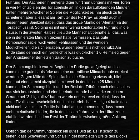
Führung. Der Aachener Innenverteidiger führt nun übrigens mit vier Toren
in vier Pflichtspielen die Torjägerliste an. In den darauffolgenden Minuten
hatten mehrere Aachener Spieler die Möglichkeit es ihm gleich zu tun,
scheiterten aber allesamt am Torhüter des FC Kray. Es bleibt auch in
dieser neuen Spielzeit dabei, dass das große Manko der Alemannia der
Torabschluss ist. So ging es mit einer wenig komfortablen Führung in die
Pause. In der zweiten Halbzeit ließ die Mannschaft beinahe all das, was
sie in den ersten Minuten gezeigt hatte, vermissen. Das gute
Kombinationsspiel wich vielen Fehlpässen und die wenigen
Möglichkeiten, die sich ergaben, wurden ebenfalls nicht genutzt. Am
Ende stand dennoch ein, vielleicht etwas glücklicher, 1:0 Heimsieg gegen
den Angstgegner der letzten Saison zu buche.
Der Stimmungsblock war zu Beginn der Partie gut aufgelegt und so
konnte eine gute Lautstärke und eine ordentliche Mitmachquote erreicht
werden. Gegen Mitte der Spiels flachte die Stimmung etwas ab, blieb
aber auf einem recht akzeptablem Level. In den letzten 25 Minuten
konnten der Stimmungsblock und der Rest der Tribüne noch einmal alles
aus sich herausholen und eine beeindruckende Lautstärke erreichen.
Gerade bei “3. Liga allez” haben wir ein neues Level erreicht, dass der
neue Tivoli so wahrscheinlich noch nicht erlebt hat. Mit Liga 4 hatte das
nicht mehr viel zu tun. Positiv ist dabei auch zu bemerken, dass immer
mehr melodische Lieder, die in den letzten Jahren von der Ultraszene
etabliert wurden, bei dem Rest der Tribüne inzwischen großen Anklang
finden.
Optisch gab der Stimmungsblock ein gutes Bild ab. Es ist schön zu
sehen, dass Schwenker und Schals in der kompletten Breite des Blocks