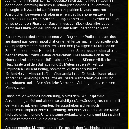
Alemannen mitreißen konnten, gesellten sich auch einige Phasen, in
denen der Stimmungsbereich zu lethargisch agierte. Die Stimmung
bewegte sich zwar stets auf einem akzeptablen Niveau, unseren
Ansprüchen bewegen sich aber in einem deutlich höheren Level. Hier
muss bei den nächsten Spielen nachgebessert werden. Gerade in dieser
entscheidenden Phase der Saison muss der Block stets alles geben,
damit der Funke von der Tribüne auf den Platz überspringen kann.
Beiden Mannschaften merkte man von Beginn der Partie direkt an, dass
sie darauf aus waren, möglichst keine Fehler zu machen. So spielte sich
das Spielgeschehen zumeist zwischen den jeweiligen Strafräumen ab.
Zum Ende der ersten Halbzeit konnten beide Seiten gerade einmal eine
nennenswerte Offensivaktion verzeichnen. Dies änderte sich in der
Nachspielzeit der ersten Hälfte, als der Aachener Stürmer Yildiz sich ein
Herz fasste und den Ball aus rund 25 Metern in den Winkel, zur
umjubelten Pausenführung, hämmerte. Auch in den zweiten
fünfundvierzig Minuten ließ die Alemannia in der Defensive kaum etwas
anbrennen. Allerdings versäumte es unsere Mannschaft, die Führung
auszubauen und ließ so sämtliche Alemannia Anhänger bis zur letzten
Minute zittern.
Umso größer war die Erleichterung, als mit dem Schlusspfiff die
Anspannung abfiel und wir den so wichtigen Auswärtssieg zusammen mit
der Mannschaft feiern konnten. Hervorzuheben ist hier noch
Mannschaftskapitän Peter Hackenberg, der eine Ansprache an die Kurve
hielt, wo er sich für die Unterstützung bedankte und Fans und Mannschaft
auf die kommenden Spiele einschwor.
Am kommenden Mittwoch geht es für uns mit dem Nachholspiel gegen