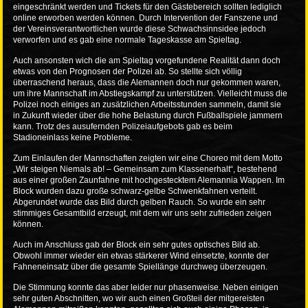
eingeschränkt werden und Tickets für den Gästebereich sollten lediglich
online erworben werden können. Durch Intervention der Fanszene und
der Vereinsverantwortlichen wurde diese Schwachsinnsidee jedoch
verworfen und es gab eine normale Tageskasse am Spieltag.
Auch ansonsten wich die am Spieltag vorgefundene Realität dann doch
etwas von den Prognosen der Polizei ab. So stellte sich völlig
überraschend heraus, dass die Alemannen doch nur gekommen waren,
um ihre Mannschaft im Abstiegskampf zu unterstützen. Vielleicht muss die
Polizei noch einiges an zusätzlichen Arbeitsstunden sammeln, damit sie
in Zukunft wieder über die hohe Belastung durch Fußballspiele jammern
kann. Trotz des ausufernden Polizeiaufgebots gab es beim
Stadioneinlass keine Probleme.
Zum Einlaufen der Mannschaften zeigten wir eine Choreo mit dem Motto
„Wir steigen Niemals ab! – Gemeinsam zum Klassenerhalt“, bestehend
aus einer großen Zaunfahne mit hochgestecktem Alemannia Wappen. Im
Block wurden dazu große schwarz-gelbe Schwenkfahnen verteilt.
Abgerundet wurde das Bild durch gelben Rauch. So wurde ein sehr
stimmiges Gesamtbild erzeugt, mit dem wir uns sehr zufrieden zeigen
können.
Auch im Anschluss gab der Block ein sehr gutes optisches Bild ab.
Obwohl immer wieder ein etwas stärkerer Wind einsetzte, konnte der
Fahneneinsatz über die gesamte Spiellänge durchweg überzeugen.
Die Stimmung konnte das aber leider nur phasenweise. Neben einigen
sehr guten Abschnitten, wo wir auch einen Großteil der mitgereisten