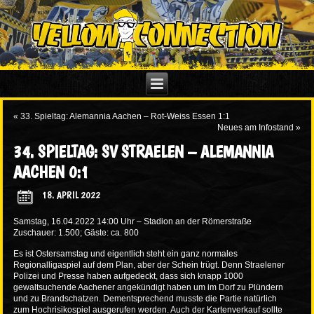
«
33. Spieltag: Alemannia Aachen – Rot-Weiss Essen 1:1
Neues am Infostand
»
34. SPIELTAG: SV STRAELEN – ALEMANNIA
AACHEN 0:1
18. APRIL 2022
Samstag, 16.04.2022 14:00 Uhr – Stadion an der Römerstraße
Zuschauer: 1.500; Gäste: ca. 800
Es ist Ostersamstag und eigentlich steht ein ganz normales
Regionalligaspiel auf dem Plan, aber der Schein trügt. Denn Straelener
Polizei und Presse haben aufgedeckt, dass sich knapp 1000
gewaltsuchende Aachener angekündigt haben um im Dorf zu Plündern
und zu Brandschatzen. Dementsprechend musste die Partie natürlich
zum Hochrisikospiel ausgerufen werden. Auch der Kartenverkauf sollte