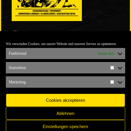
LINKS
Wir verwenden Cookies, um unsere Website und unseren Service zu optimieren.
ULTRABLOG DER YELLOW CONNECTION
ALEMANNIA VERKAUFT MAN NICHT
Funktional
Immer aktiv
ARCHIV
Statistiken
Statistik
ARCHIV
Marketing
Marketi
Cookies akzeptieren
Ablehnen
Einstellungen speichern
IMPRESSUM