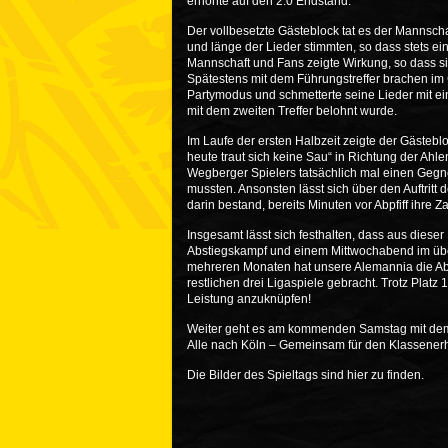
erhöhte auf den 2:0 Endstand.
Der vollbesetzte Gästeblock tat es der Mannschaf
und länge der Lieder stimmten, so dass stets ei
Mannschaft und Fans zeigte Wirkung, so dass si
Spätestens mit dem Führungstreffer brachen im
Partymodus und schmetterte seine Lieder mit ei
mit dem zweiten Treffer belohnt wurde.
Im Laufe der ersten Halbzeit zeigte der Gäste
heute traut sich keine Sau“ in Richtung der Ahl
Wegberger Spielers tatsächlich mal einen Gegne
mussten. Ansonsten lässt sich über den Auftritt 
darin bestand, bereits Minuten vor Abpfiff ihre
Insgesamt lässt sich festhalten, dass aus diese
Abstiegskampf und einem Mittwochabend im über 
mehreren Monaten hat unsere Alemannia die Abs
restlichen drei Ligaspiele gebracht. Trotz Platz
Leistung anzuknüpfen!
Weiter geht es am kommenden Samstag mit dem 
Alle nach Köln – Gemeinsam für den Klassenerh
Die Bilder des Spieltags sind
hier
zu finden.