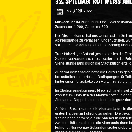
32. SPIELTAG: ROT WEISS A
29. APRIL 2022
Mittwoch, 27.04.2022 19:30 Uhr – Wersestadion
Zuschauer: 1.200; Gäste: ca. 500
Der Abstiegskampf hat uns weiter fest im Griff
Abstiegsränge zu verlassen, ungenutzt ließ, wu
sollte nun also der lang ersehnte Sprung über de
Trotz frühzeitiger Abfahrt gestaltete sich die 
Stadion verzögerte sich noch weiter, da die Pol
Viertelstunde lang durch die Stadt kutschierte,
Auch vor dem Stadion hatte die Polizei einiges 
bot natürlich die perfekten Bedingungen für Te
hinter einer Polizeikette den Harten zu Spielen.
Im Stadion angekommen, blieb nicht mehr viel Z
waren zum Einlaufen der Mannschaften leider no
Alemannia-Doppelhaltern leider nicht ganz den
Auf dem Rasen startete die Alemannia gut in die 
ersten Halbzeit in Führung zu gehen. Die beka
sich beinahe gerächt, als die Ahlener in den le
zweiten Hälfte machte es die Alemannia dann bes
Führung. Nur wenige Sekunden später eroberte