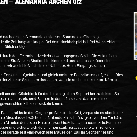
HLEN – ALEMANNIA AACHEN 0:2
 und nachdem die Alemannia am letzten Sonntag die Chance, die
rde die Zeit langsam knapp. Bei dem Nachholspiel bei Rot Weiss Ahlen
n Strich erfolgen.
Fahrt durch den Feierabendverkehr erwartungsgemäß zäh. Die Ankunft am
izei die Straße zum Stadion blockierte und uns stattdessen über eine
 damit wir auch bloß nicht in die Nähe des Heim-Eingangs kamen.
an Personal aufgefahren und gleich mehrere Polizeiketten aufgestellt. Dies
ile der Ahlener Szene um das zu tun, was sie am besten können. Nämlich
eit um den Gästeblock für den bestmöglichen Support her zu richten. So
ch nicht ausreichend Fahnen in der Luft, so dass das Intro mit den
 gewünschten Effekt entwickeln konnte.
Partie und hatte den Gegner größtenteils im Griff, verpasste es aber in der
nnte Abschlussschwäche und fehlende Kaltschnäuzigkeit vor dem Tor hätte
tzten Minuten der ersten Halbzeit zwei Großchancen ungenutzt ließen. In der
ser und sicherte sich durch einen stark herausgespielten Treffer die
 der gerade erst eingewechselte Mause den Ball im Sechzehner und