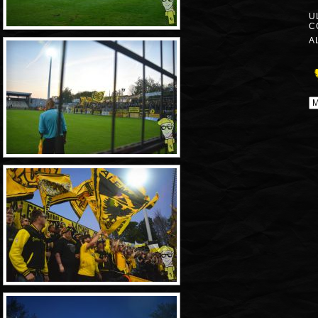
U
C
A
A