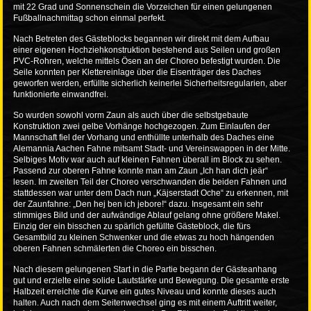
mit 22 Grad und Sonnenschein die Vorzeichen für einen gelungenen
Fußballnachmittag schon einmal perfekt.
Nach Betreten des Gästeblocks begannen wir direkt mit dem Aufbau
einer eigenen Hochziehkonstruktion bestehend aus Seilen und großen
PVC-Rohren, welche mittels Ösen an der Choreo befestigt wurden. Die
Seile konnten per Klettereinlage über die Eisenträger des Daches
geworfen werden, erfüllte sicherlich keinerlei Sicherheitsregularien, aber
funktionierte einwandfrei.
So wurden sowohl vorm Zaun als auch über die selbstgebaute
Konstruktion zwei gelbe Vorhänge hochgezogen. Zum Einlaufen der
Mannschaft fiel der Vorhang und enthüllte unterhalb des Daches eine
Alemannia Aachen Fahne mitsamt Stadt- und Vereinswappen in der Mitte.
Selbiges Motiv war auch auf kleinen Fahnen überall im Block zu sehen.
Passend zur oberen Fahne konnte man am Zaun „Ich han dich jeär“
lesen. Im zweiten Teil der Choreo verschwanden die beiden Fahnen und
stattdessen war unter dem Dach nun „Käjserstadt Oche“ zu erkennen, mit
der Zaunfahne: „Den hej ben ich jebore!“ dazu. Insgesamt ein sehr
stimmiges Bild und der aufwändige Ablauf gelang ohne größere Makel.
Einzig der ein bisschen zu spärlich gefüllte Gästeblock, die fürs
Gesamtbild zu kleinen Schwenker und die etwas zu hoch hängenden
oberen Fahnen schmälerten die Choreo ein bisschen.
Nach diesem gelungenen Start in die Partie begann der Gästeanhang
gut und erzielte eine solide Lautstärke und Bewegung. Die gesamte erste
Halbzeit erreichte die Kurve ein gutes Niveau und konnte dieses auch
halten. Auch nach dem Seitenwechsel ging es mit einem Auftritt weiter,