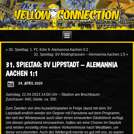
«
30. Spieltag: 1. FC Köln II- Alemannia Aachen 0:2
32. Spieltag: SV Rödinghausen – Alemannia Aachen 1:5
»
31. SPIELTAG: SV LIPPSTADT – ALEMANNIA
AACHEN 1:1
24. APRIL 2023
Samstag, 22.04.2023 14:00 Uhr – Stadion am Bruchbaum
Zuschauer: 940; Gäste: ca. 350.
Zum Zweiten von drei Auswärtsspielen in Folge stand mit dem SV
Lippstadt endlich wieder ein Gegner mit Fanszene auf dem Programm,
der seit der Winterpause auch über einen erneuerten Gästeblock verfügt.
Um diesen gebührend einzuweihen, hatten wir eine Choreo im Gepäck
und reisten vorzeitig ohne weitere Vorkommnisse nach Westfalen, um
diese vorzubereiten. Auch der Wettergott meinte es gut mit uns, so waren