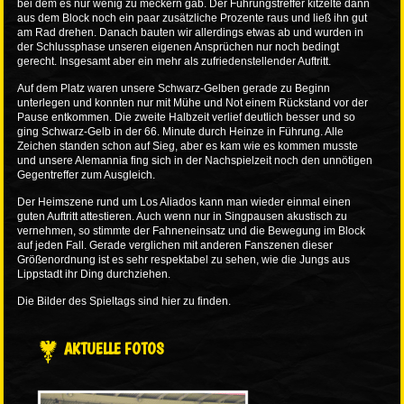
bei dem es nur wenig zu meckern gab. Der Führungstreffer kitzelte dann
aus dem Block noch ein paar zusätzliche Prozente raus und ließ ihn gut
am Rad drehen. Danach bauten wir allerdings etwas ab und wurden in
der Schlussphase unseren eigenen Ansprüchen nur noch bedingt
gerecht. Insgesamt aber ein mehr als zufriedenstellender Auftritt.
Auf dem Platz waren unsere Schwarz-Gelben gerade zu Beginn
unterlegen und konnten nur mit Mühe und Not einem Rückstand vor der
Pause entkommen. Die zweite Halbzeit verlief deutlich besser und so
ging Schwarz-Gelb in der 66. Minute durch Heinze in Führung. Alle
Zeichen standen schon auf Sieg, aber es kam wie es kommen musste
und unsere Alemannia fing sich in der Nachspielzeit noch den unnötigen
Gegentreffer zum Ausgleich.
Der Heimszene rund um Los Aliados kann man wieder einmal einen
guten Auftritt attestieren. Auch wenn nur in Singpausen akustisch zu
vernehmen, so stimmte der Fahneneinsatz und die Bewegung im Block
auf jeden Fall. Gerade verglichen mit anderen Fanszenen dieser
Größenordnung ist es sehr respektabel zu sehen, wie die Jungs aus
Lippstadt ihr Ding durchziehen.
Die Bilder des Spieltags sind
hier
zu finden.
AKTUELLE FOTOS