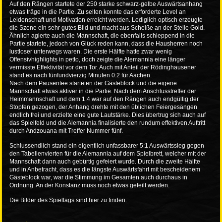
Auf den Rängen startete der 250 starke schwarz-gelbe Auswärtsanhang
etwas träge in die Partie. Zu selten konnte das erforderte Level an
Leidenschaft und Motivation erreicht werden. Lediglich optisch erzeugte
die Szene ein sehr gutes Bild und macht aus Scheiße an der Stelle Gold.
Ähnlich agierte auch die Mannschaft, die ebenfalls schleppend in die
Partie startete, jedoch von Glück reden kann, dass die Hausherren noch
lustloser unterwegs waren. Die erste Hälfte hatte zwar wenig
Offensivhighlights in petto, doch zeigte die Alemannia eine länger
vermisste Effektivität vor dem Tor. Auch mit Anteil der Rödinghausener
stand es nach fünfundvierzig Minuten 0:2 für Aachen.
Nach dem Pausentee starteten der Gästeblock und die eigene
Mannschaft etwas aktiver in die Partie. Nach dem Anschlusstreffer der
Heimmannschaft und dem 1:4 war auf den Rängen auch endgültig der
Stopfen gezogen, der Anhang drehte mit den üblichen Feiergesängen
endlich frei und erzielte eine gute Lautstärke. Dies übertrug sich auch auf
das Spielfeld und die Alemannia finalisierte den rundum effektiven Auftritt
durch Andzouana mit Treffer Nummer fünf.
Schlussendlich stand ein eigentlich unfassbarer 5:1 Auswärtssieg gegen
den Tabellenvierten für die Alemannia auf dem Spielbrett, welcher mit der
Mannschaft dann auch gebürtig gefeiert wurde. Durch die zweite Hälfte
und in Anbetracht, dass es die längste Auswärtsfahrt mit bescheidenem
Gästeblock war, war die Stimmung im Gesamten auch durchaus in
Ordnung. An der Konstanz muss noch etwas gefeilt werden.
Die Bilder des Spieltags sind
hier
zu finden.