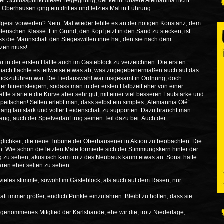
der Schlusspunkt dieser Begegnung, der kennt unsere Alemannia nicht
Oberhausen ging ein drittes und letztes Mal in Führung.
ist vorwerfen? Nein. Mal wieder fehlte es an der nötigen Konstanz, dem
lerischen Klasse. Ein Grund, den Kopf jetzt in den Sand zu stecken, ist
ass die Mannschaft den Siegeswillen inne hat, den sie nach dem
tzen muss!
 in der ersten Hälfte auch im Gästeblock zu verzeichnen. Die ersten
 Danach flachte es teilweise etwas ab, was zugegebenermaßen auch auf das
ckzuführen war. Die Liedauswahl war insgesamt in Ordnung, doch
eder hineinsteigern, sodass man in der ersten Halbzeit eher von einer
lfte startete die Kurve aber sehr gut, mit einer viel besseren Lautstärke und
eitschen! Selten erlebt man, dass selbst ein simples „Alemannia Olé“
lang lautstark und voller Leidenschaft zu supporten. Dazu braucht man
g, auch der Spielverlauf trug seinen Teil dazu bei. Auch der
glichkeit, die neue Tribüne der Oberhausener in Aktion zu beobachten. Die
. Wie schon die letzten Male formierte sich der Stimmungskern hinter der
zu sehen, akustisch kam trotz des Neubaus kaum etwas an. Sonst hatte
aren eher selten zu sehen.
 vieles stimmte, sowohl im Gästeblock, als auch auf dem Rasen, nur
ft immer größer, endlich Punkte einzufahren. Bleibt zu hoffen, dass sie
tgenommenes Mitglied der Karlsbande, ehe wir die, trotz Niederlage,