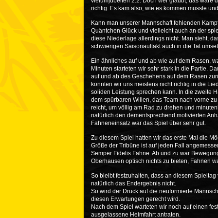
vielumjubelten 2:2. Doch wer glaubt, das wäre 
richtig. Es kam also, wie es kommen musste und 
Kann man unserer Mannschaft fehlenden Kampfge
Quäntchen Glück und vielleicht auch an der spie
diese Niederlage allerdings nicht. Man sieht, d
schwierigen Saisonauftakt auch in die Tat umse
Ein ähnliches auf und ab wie auf dem Rasen, war
Minuten starteten wir sehr stark in die Partie.
auf und ab des Geschehens auf dem Rasen zurü
konnten wir uns meistens nicht richtig in die Li
soliden Leistung sprechen kann. In die zweite Hä
dem spürbaren Willen, das Team nach vorne zu p
reicht, um völlig am Rad zu drehen und minuten
natürlich den dementsprechend motivierten Anhan
Fahneneinsatz war das Spiel über sehr gut.
Zu diesem Spiel hatten wir das erste Mal die Mö
Größe der Tribüne ist auf jeden Fall angemessen
Semper Fidelis Fahne. Ab und zu war Bewegung 
Oberhausen optisch nichts zu bieten, Fahnen w
So bleibt festzuhalten, dass an diesem Spieltag
natürlich das Endergebnis nicht.
So wird der Druck auf die neuformierte Mannscha
diesen Erwartungen gerecht wird.
Nach dem Spiel warteten wir noch auf einen fes
ausgelassene Heimfahrt antraten.