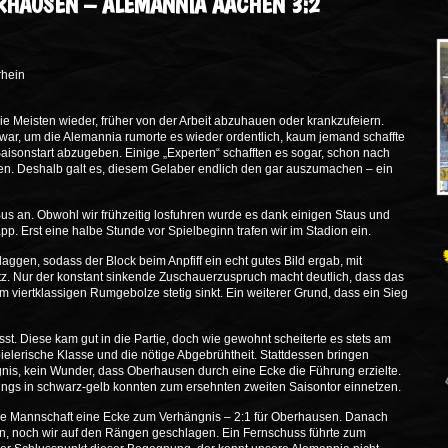
ERHAUSEN – ALEMANNIA AACHEN 3:2
rhein
 die Meisten wieder, früher von der Arbeit abzuhauen oder krankzufeiern.
ar, um die Alemannia rumorte es wieder ordentlich, kaum jemand schaffte
Saisonstart abzugeben. Einige „Experten“ schafften es sogar, schon nach
en. Deshalb galt es, diesem Gelaber endlich den gar auszumachen – ein
s an. Obwohl wir frühzeitig losfuhren wurde es dank einigen Staus und
pp. Erst eine halbe Stunde vor Spielbeginn trafen wir im Stadion ein.
laggen, sodass der Block beim Anpfiff ein echt gutes Bild ergab, mit
. Nur der konstant sinkende Zuschauerzuspruch macht deutlich, dass das
 viertklassigen Rumgebolze stetig sinkt. Ein weiterer Grund, dass ein Sieg
. Diese kam gut in die Partie, doch wie gewohnt scheiterte es stets am
spielerische Klasse und die nötige Abgebrühtheit. Stattdessen bringen
is, kein Wunder, dass Oberhausen durch eine Ecke die Führung erzielte.
ngs in schwarz-gelb konnten zum ersehnten zweiten Saisontor einnetzen.
ere Mannschaft eine Ecke zum Verhängnis – 2:1 für Oberhausen. Danach
n, noch wir auf den Rängen geschlagen. Ein Fernschuss führte zum