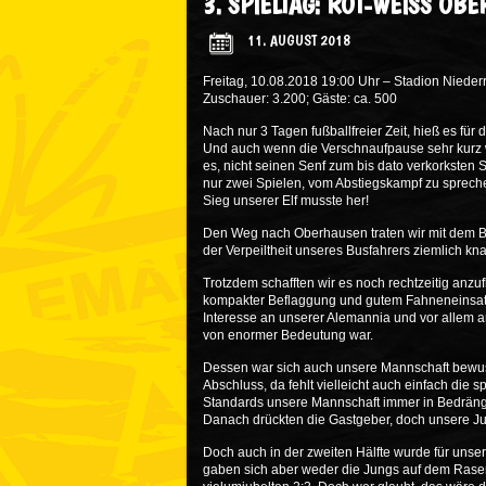
3. SPIELTAG: ROT-WEISS OB
11. AUGUST 2018
Freitag, 10.08.2018 19:00 Uhr – Stadion Nieder
Zuschauer: 3.200; Gäste: ca. 500
Nach nur 3 Tagen fußballfreier Zeit, hieß es für
Und auch wenn die Verschnaufpause sehr kurz w
es, nicht seinen Senf zum bis dato verkorksten 
nur zwei Spielen, vom Abstiegskampf zu sprech
Sieg unserer Elf musste her!
Den Weg nach Oberhausen traten wir mit dem Bu
der Verpeiltheit unseres Busfahrers ziemlich kna
Trotzdem schafften wir es noch rechtzeitig anzuf
kompakter Beflaggung und gutem Fahneneinsatz
Interesse an unserer Alemannia und vor allem am
von enormer Bedeutung war.
Dessen war sich auch unsere Mannschaft bewusst
Abschluss, da fehlt vielleicht auch einfach die 
Standards unsere Mannschaft immer in Bedrängn
Danach drückten die Gastgeber, doch unsere Ju
Doch auch in der zweiten Hälfte wurde für uns
gaben sich aber weder die Jungs auf dem Rase