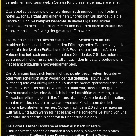
vernehmen sind, zeigt welch Geistes Kind diese leider mittlerweile ist.
Das Spiel selbst startete unter würdigen Bedingungen mit erfreulich
hoher Zuschauerzahl und einer feinen Choreo der Karlsbande, die die
Blöcke S3 und S4 komplett bedeckte. In dieser Liga sind solche
Dimensionen nicht leicht zu erreichen und bedürfen auch in Zukunft der
finanziellen Unterstützung der gesamten Fanszene.
Die Mannschaft band diesem Start noch ein Schleifchen um und
markierte bereits nach 2 Minuten den Führungstreffer. Danach zeigte sie
weiterhin druckvollen Fußball und ließ Essen kaum Luft zum Atmen.
Folgerichtig fiel nach einer guten halben Stunde das 2:0, das aufgrund
von ungefährlichen Essenern letztlich auch den Endstand bedeutete. Ein
insgesamt erstaunlich hochverdienter Sieg.
Die Stimmung lässt sich leider nicht so positiv beschreiben, trotz der –
oder wahrscheinlich auch wegen der gut gefüllten Tribüne. Die
Mitmachquote war dürftig und die Lautstärke passte größtenteils schlicht
nicht zur Zuschauerzahl. Bezeichnend dafür war, dass Lieder gegen
Essen ausnahmslos eine deutlich höhere Lautstärke erreichten, als die
für Aachen. Allerdings darf dies für uns nicht als Ausrede dafür herhalten,
konnten wir doch schon mit weitaus weniger Zuschauern deutlich
stärkere Lautstärken erreichen. So war nach dem 2:0 schon einiges an
Luft raus. Und auch wenn es insgesamt keine schlechte Leistung von uns
war, wird sie sicherlich nicht groß in Erinnerung bleiben.
Die aktive Essener Fanszene erschien erst nach unserem
Führungstreffer, sodass es zunächst so aussah, als könnte man auch