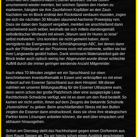
innerhalb des Stadions kaum Essener antreffen. Da die Bullen
anscheinend wieder meinten, bei solchen Spielen den Harten zu
markieren, hängten sie ihre Zaunfahnen Kopfüber an den Zaun.
Nachdem sie im Block erstmal den Rückstand verdauen mussten, zogen
sie sich die nächsten 30 Minuten staunend Aachener Powerplay rein.
Dass sie dabei den Support vergaßen, merkten sie anschließend dann
anscheinend auch selber, weshalb sie sich mittels standesgemäß
selbstkritischer Wortwahl mit einem „Warum seid ihr Huren so leise“
selbst motivierten. Uns konnten sie nicht gemeint haben, denn
wenigstens die Evergreens des Schmähgesangs-ABC, bei denen dann
auch der Pöbeljosef an der Pissrinne noch mit einstimmte, sollten sie bei
ihrer Langeweile gestört haben. Dank sinnlosem Materialverbot gab der
Block leider auch optisch wenig her. Abgerundet wurde dieser schlechte
Auftritt durch die immer geringer werdende Anzahl Mitgereister.
Nach etwa 70 Minuten zeigten wir ein Spruchband zur oben
beschriebenen Investorthematik in Essen und verknüpften es mit einer
Antwort auf ein Essener Spruchband aus dem Hinspiel. Mit dieser
nahmen wir unseren Bildungsauftrag für die Essener Ultraszene wahr,
denn wenn schon der große Platzhirsch über eine ausgeprägte Lese-
Rechtschreib-Schwäche verfügt, wie ist es dann um den Rest bestellt. So
kamen wir nicht umhin, ihnen auf dem Zeugnis die bekannte Schulnote
„Hurensöhne“ zu geben. Beim anschließenden Stress mit den Bullen
zeigten die Essener dann eindrucksvoll, dass sie ohne ihre strategischen
Partner keine Lösungen anbieten können, die weit über einpacken und
abhauen hinausgehen.
Schon am Dienstag steht das Nachholspiel gegen einen Dorfverein aus
dem Raum Siegen an. Da wir hierzu schon einen Ausblick geschrieben