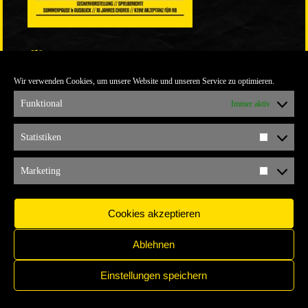
LINKS
Wir verwenden Cookies, um unsere Website und unseren Service zu optimieren.
ULTRABLOG DER YELLOW CONNECTION
ALEMANNIA VERKAUFT MAN NICHT
Funktional
Immer aktiv
ARCHIV
Statistiken
Statistik
ARCHIV
Marketing
Marketi
Cookies akzeptieren
Ablehnen
Einstellungen speichern
IMPRESSUM
COPYRIGHT © 2017 YELLOW CONNECTION