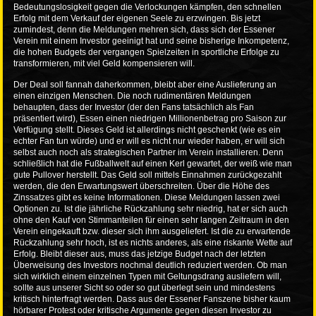
Bedeutungslosigkeit gegen die Verlockungen kämpfen, den schnellen
Erfolg mit dem Verkauf der eigenen Seele zu erzwingen. Bis jetzt
zumindest, denn die Meldungen mehren sich, dass sich der Essener
Verein mit einem Investor geeinigt hat und seine bisherige Inkompetenz,
die hohen Budgets der vergangen Spielzeiten in sportliche Erfolge zu
transformieren, mit viel Geld kompensieren will.
Der Deal soll fannah daherkommen, bleibt aber eine Auslieferung an
einen einzigen Menschen. Die noch rudimentären Meldungen
behaupten, dass der Investor (der den Fans tatsächlich als Fan
präsentiert wird), Essen einen niedrigen Millionenbetrag pro Saison zur
Verfügung stellt. Dieses Geld ist allerdings nicht geschenkt (wie es ein
echter Fan tun würde) und er will es nicht nur wieder haben, er will sich
selbst auch noch als strategischen Partner im Verein installieren. Denn
schließlich hat die Fußballwelt auf einen Kerl gewartet, der weiß wie man
gute Pullover herstellt. Das Geld soll mittels Einnahmen zurückgezahlt
werden, die den Erwartungswert überschreiten. Über die Höhe des
Zinssatzes gibt es keine Informationen. Diese Meldungen lassen zwei
Optionen zu. Ist die jährliche Rückzahlung sehr niedrig, hat er sich auch
ohne den Kauf von Stimmanteilen für einen sehr langen Zeitraum in den
Verein eingekauft bzw. dieser sich ihm ausgeliefert. Ist die zu erwartende
Rückzahlung sehr hoch, ist es nichts anderes, als eine riskante Wette auf
Erfolg. Bleibt dieser aus, muss das jetzige Budget nach der letzten
Überweisung des Investors nochmal deutlich reduziert werden. Ob man
sich wirklich einem einzelnen Typen mit Geltungsdrang ausliefern will,
sollte aus unserer Sicht so oder so gut überlegt sein und mindestens
kritisch hinterfragt werden. Dass aus der Essener Fanszene bisher kaum
hörbarer Protest oder kritische Argumente gegen diesen Investor zu