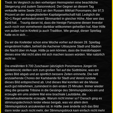
Tivoli. Im Vergleich zu den vorherigen Heimspielen eine beachtliche
Steigerung und zudem Saisonrekord. Der Gegner an diesem Tag
verkaufte seine Seele 2015 an den Russen Mikhail Ponomarev, der 97,5
Prozent an der ausgegliederten Kapitalgesellschaft hält. Lediglich die
50+1 Regel verhindert einen Stimmanteil in gleicher Höhe. Aber wer das
Geld hat… Traurig daran ist, dass die hiesige Fanszene diesen Investor
auch noch von vorneherein dankbar willkommen geheißen hat. Aber Hilfe
von außen hat in Krefeld ja auch Tradition. Wie gesagt, dieser Spieltag
hatte es in sich…
Da wir die Krefelder schon eine Woche vorher auf diesen 28. Spieltag
eingestimmt hatten, behielt die Aachener Ultraszene Stadt und Stadion
die Nacht über im Auge. Hätte ja sein können, dass die Investorlappen
dieses eine Mal nicht alles mit sich machen lassen würden. War natürlich
nicht so.
Die erwähnten 9.700 Zuschauer (abzüglich Ponomarevs Jünger im
Gästeblock) stellten sich zum großen Teil auf die Südtribüne, was ein
geiles Bild abgab und an sportlich bessere Zeiten erinnerte. Die nett
anzusehende Choreo der Karlsbande für Stadt und Verein rundete
dieses Bild entsprechend ab. Und dieses Mal konnten wir die Masse
auch gut mitnehmen, zumindest in den ersten 25 Minuten. Immer wieder
stieg die gesamte Tribüne in die Gesänge des Stimmungsblocks ein und
erzeugte ein ums andere Mal eine brachiale Lautstärke, die
Gänsehautmomente erzeugte. Warum nicht immer so? Danach ging es
stimmungstechnisch leider etwas bergab, was vor allem dem
Stimmungsblock anzukreiden ist. In Hälfte zwei änderte sich das Bild
dann leider auch nicht mehr, der Stimmungsblock kam einfach nicht mehr