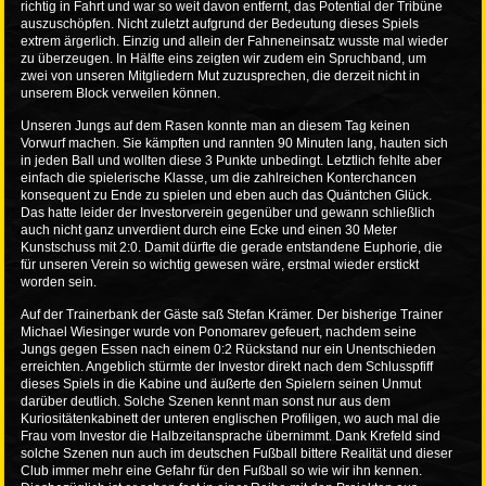
richtig in Fahrt und war so weit davon entfernt, das Potential der Tribüne
auszuschöpfen. Nicht zuletzt aufgrund der Bedeutung dieses Spiels
extrem ärgerlich. Einzig und allein der Fahneneinsatz wusste mal wieder
zu überzeugen. In Hälfte eins zeigten wir zudem ein Spruchband, um
zwei von unseren Mitgliedern Mut zuzusprechen, die derzeit nicht in
unserem Block verweilen können.
Unseren Jungs auf dem Rasen konnte man an diesem Tag keinen
Vorwurf machen. Sie kämpften und rannten 90 Minuten lang, hauten sich
in jeden Ball und wollten diese 3 Punkte unbedingt. Letztlich fehlte aber
einfach die spielerische Klasse, um die zahlreichen Konterchancen
konsequent zu Ende zu spielen und eben auch das Quäntchen Glück.
Das hatte leider der Investorverein gegenüber und gewann schließlich
auch nicht ganz unverdient durch eine Ecke und einen 30 Meter
Kunstschuss mit 2:0. Damit dürfte die gerade entstandene Euphorie, die
für unseren Verein so wichtig gewesen wäre, erstmal wieder erstickt
worden sein.
Auf der Trainerbank der Gäste saß Stefan Krämer. Der bisherige Trainer
Michael Wiesinger wurde von Ponomarev gefeuert, nachdem seine
Jungs gegen Essen nach einem 0:2 Rückstand nur ein Unentschieden
erreichten. Angeblich stürmte der Investor direkt nach dem Schlusspfiff
dieses Spiels in die Kabine und äußerte den Spielern seinen Unmut
darüber deutlich. Solche Szenen kennt man sonst nur aus dem
Kuriositätenkabinett der unteren englischen Profiligen, wo auch mal die
Frau vom Investor die Halbzeitansprache übernimmt. Dank Krefeld sind
solche Szenen nun auch im deutschen Fußball bittere Realität und dieser
Club immer mehr eine Gefahr für den Fußball so wie wir ihn kennen.