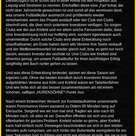
Diesbezüglich ist er schon fast in einer Reihe mit den Projekten aus
Leipzig und Sinsheim zu nennen. Erschaffen diese eine „Fan“schar, die
nicht über Jahrzehnte gewachsen ist und somit all das vermissen lässt,
was unsere Fußballkultur ausmacht und größtenteils wieder
verschwindet, wenn das Projekt ausläuft oder der Club von Clubs
überholt wird, die über noch potentere Investoren verfügen. So sorgen
Clubs wie der aus Krefeld und vor allem solche Fanszenen dafür, dass
eine Investorlösung nicht nur hoffähig wird, sondern irgendwann auch
unvermeidbar. Durch solche Clubs wird diese Entwicklung noch
unaufhaltsamer, am Ende haben dann alle Vereine ihre Seele verkauft
und der Wettbewerbsvorteil ist wieder gleich null, bzw. es geht nur noch
darum, wessen Investor der reichste ist. Und Clubs wie Krefeld sind
ehrenlos genug, um unsere Fußballkultur für ihren kurzfristigen Erfolg
langfristig den Bach runter gehen zu lassen.
Und was diese Entwicklung bedeutet, spüren wir diese Saison am
eigenen Leib. Ohne die beiden künstlich durch Investoren finanziell
aufgeblähten Vereine aus Köln und Krefeld wären wir Tabellenführer.
Und wie ließe sich all das besser zusammenfassen als mit einem
schönen, saftigen „HURENSÖHNE“! Punkt, Aus.
Nach einem trickreichen Versuch zur Kontaktaufnahme unsererseits
waren Ponomarevs Huren passend zu Ostern 85 Minuten lang auf
Eiersuche. Sorgend wie wir nun mal sind, fragten wir also nach 85
Minuten nach, ob alles ok sei. Daraufhin öffneten sie sich uns und
offenbarten ihr ganzes Problem. Krefeld würde so gerne, aber Krefeld
kann halt einfach nicht. Deswegen beschränkten sie sich in den letzten
Minuten aufs rumposen, um sich hinter der Bullenkette wenigstens für ein
paar Sekunden hart zu fühlen und nicht wie ehrlose Hunde, die sie ja nun