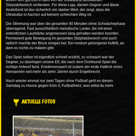
wovon sich gut 200 in dem von der Ultraszene bevölkerten
Sitzplatzbereich einfanden. Für diese Liga, diesen Gegner und diese
Anstoßzeit ist das sicherlich ein starker Wert, der zeigt, dass die
Ultrakultur in Aachen auf keinem schlechten Weg ist.
Die Stimmung war über die gesamten 90 Minuten ohne Schwächephase
überragend. Fast ausschließlich melodische Lieder, die mit einer
ordentlichen Lautstärke angemessen lang gehalten werden konnten.
Permanent gute Bewegung im gesamten Sitzplatzbereich und auch
optisch machte der Block einiges her. Ein rundum gelungener Auftritt, an
dem es nichts zu mäkeln gibt.
Das Spiel selber ist eigentlich schnell erzählt, zu schwach war der
Gegner, zu überlegen unsere Elf, die nach dem Dortmund-Spiel die
richtige Antwort fand. Erwähnenswert ist zudem der erste Hattrick eines
Alemannen seit mehr als zehn Jahren durch Engelbrecht.
Nach wieder einmal nur zwei Tagen ohne Fußball geht es diesen
Samstag zu Hause gegen Köln II, Fußballherz, was willst du mehr.
AKTUELLE FOTOS