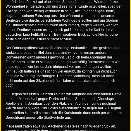
der örtlichen Polizei auf eine kleine Spazierfahrt durchs Wiedenbrücker
Wohngebiet eingeladen. Um uns diese frohe Kunde mitzuteilen, stieg der
Kollege, der wohl wenig Vertrauen in sein „Bitte Folgen“-Signal hatte,
sogar aus seinem Fahrzeug aus. Und während wir dann mit unserem
Begleitservice durchs verschlafene Wohngebiet rollten und am Stadion
die Hundertschaft eintraf (für wen auch immer), fragten wir uns, wer von
diesen Dorfbewohnern es eigentlich gut findet, dass ihr Kaff in der vierten
deutschen Liga Fußball spielt. Beim späteren Blick auf die Heimtribüne
sollte sich dann rausstellen: Nicht so viele.
Der Ordnungsdienst war dafür allerdings erstaunlich milde gestimmt und
winkte alle Lebensmittel durch, da sind wir von diversen anderen
Dorfvereinen ganz anderes gewöhnt. Lediglich beim Anbringen der
Zaunfahnen stellte er sich dann quer und war völlig überrascht, dass wir
diese (genau wie letztes Jahr übrigens) vor uns aufhängen wollten.
Schließlich hätten sie uns schon viel erlaubt, da könnten wir nicht auch
noch die Werbung überhängen. Unter der Androhung, dass wir dann
nicht mehr auf den Sitzplatz dürften, taten wir das dann aber natürlich
doch.
Zu Beginn der ersten Halbzeit zeigten wir aufgrund der miserablen Partie
unserer Mannschaft gegen Dortmund II das Spruchband: „Dienstags im
Apollo feiern, Sonntags über den Platz eiern“, um den Jungs nochmal
klar zu machen, worauf ihr Fokus ausschließlich zu liegen hat. Zu Beginn
der zweiten Halbzeit sprach sich die Karlsbande dann noch per weiterem
Spruchband gegen alle Stadtverbote aus.
Insgesamt traten etwa 300 Aachener die Reise nach Wiedenbrück an,