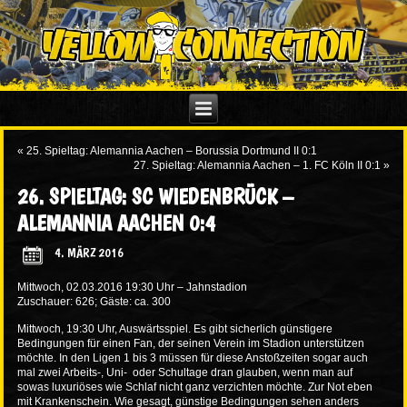
«
25. Spieltag: Alemannia Aachen – Borussia Dortmund II 0:1
27. Spieltag: Alemannia Aachen – 1. FC Köln II 0:1
»
26. SPIELTAG: SC WIEDENBRÜCK –
ALEMANNIA AACHEN 0:4
4. MÄRZ 2016
Mittwoch, 02.03.2016 19:30 Uhr – Jahnstadion
Zuschauer: 626; Gäste: ca. 300
Mittwoch, 19:30 Uhr, Auswärtsspiel. Es gibt sicherlich günstigere
Bedingungen für einen Fan, der seinen Verein im Stadion unterstützen
möchte. In den Ligen 1 bis 3 müssen für diese Anstoßzeiten sogar auch
mal zwei Arbeits-, Uni- oder Schultage dran glauben, wenn man auf
sowas luxuriöses wie Schlaf nicht ganz verzichten möchte. Zur Not eben
mit Krankenschein. Wie gesagt, günstige Bedingungen sehen anders