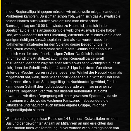
aus.
In der Regionalliga hingegen müssen wir mittlerweile mit ganz anderen
Problemen kämpfen. Da ist man schon froh, wenn sich das Auswärtsspiel
seinen Namen auch wirklich verdient und man nicht schon
Samstagmittag um 18:00 Uhr wieder zu Hause ist, um sich in der
Sportschau die Fans anzugucken, die wirkliche Auswärtsspiele haben.
Und, wen wundert’s bei der Einleitung, Wiedenbrück ist eines von diesen
wenigen richtigen Auswärtsspielen. Und als klar wurde, dass der
Rahmenterminkalender für den Spieltag dieser Begegnung einen
englischen vorsah, unterschied sich unsere Gefühlslage dann auch
deutlich von der aus höherklassigen Zeiten. Natürlich ist diese
fanunfreundliche Anstoßzeit auch in der Regionalliga generell
abzulehnen, dennoch birgt sie aber auch etwas sehr wichtiges für uns in
sich, denn der Schnitt zwischen 4. und 3. Liga ist extrem. Wer diese
Unter-der-Woche Touren in die entlegensten Winkel der Republik damals
mitgemacht hat, weiß, dass Wiedenbrück dagegen ein Witz ist. Und eine
Fanszene, die sich an Samstagmittag im Nachbardorf gewöhnt, für die
kann dieser Schnitt den Tod bedeuten, gerade wenn sie in einer so
dezentral liegenden Stadt wie der unseren beheimatet ist. Somit
erwarteten wir diese Begegnung mit einer gewissen Spannung, da sie
uns zeigen würde, wo die Aachener Fanszene, insbesondere die
Ultraszene und natürlich auch unsere eigene Gruppe, im dritten
Regionalligajahr stehen.
Wir traten die ereignislose Reise um 14 Uhr nach Ostwestfalen mit dem
Bus und der gewohnten Anzahl an Mitfahrern an und erreichten das
Jahnstadion noch vor Toröffnung. Zuvor wurden wir allerdings noch von