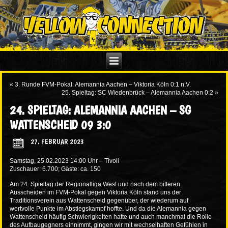
«
3. Runde FVM-Pokal: Alemannia Aachen – Viktoria Köln 0:1 n.V.
25. Spieltag: SC Wiedenbrück – Alemannia Aachen 0:2
»
24. SPIELTAG: ALEMANNIA AACHEN – SG
WATTENSCHEID 09 3:0
27. FEBRUAR 2023
Samstag, 25.02.2023 14:00 Uhr – Tivoli
Zuschauer: 6.700; Gäste: ca. 150
Am 24. Spieltag der Regionalliga West und nach dem bitteren
Ausscheiden im FVM-Pokal gegen Viktoria Köln stand uns der
Traditionsverein aus Wattenscheid gegenüber, der wiederum auf
wertvolle Punkte im Abstiegskampf hoffte. Und da die Alemannia gegen
Wattenscheid häufig Schwierigkeiten hatte und auch manchmal die Rolle
des Aufbaugegners einnimmt, gingen wir mit wechselhaften Gefühlen in