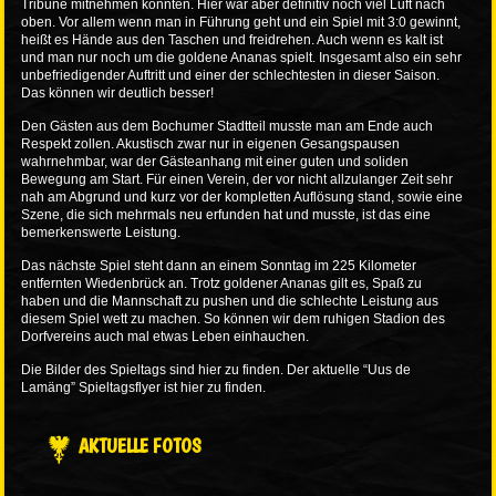
Tribüne mitnehmen konnten. Hier war aber definitiv noch viel Luft nach
oben. Vor allem wenn man in Führung geht und ein Spiel mit 3:0 gewinnt,
heißt es Hände aus den Taschen und freidrehen. Auch wenn es kalt ist
und man nur noch um die goldene Ananas spielt. Insgesamt also ein sehr
unbefriedigender Auftritt und einer der schlechtesten in dieser Saison.
Das können wir deutlich besser!
Den Gästen aus dem Bochumer Stadtteil musste man am Ende auch
Respekt zollen. Akustisch zwar nur in eigenen Gesangspausen
wahrnehmbar, war der Gästeanhang mit einer guten und soliden
Bewegung am Start. Für einen Verein, der vor nicht allzulanger Zeit sehr
nah am Abgrund und kurz vor der kompletten Auflösung stand, sowie eine
Szene, die sich mehrmals neu erfunden hat und musste, ist das eine
bemerkenswerte Leistung.
Das nächste Spiel steht dann an einem Sonntag im 225 Kilometer
entfernten Wiedenbrück an. Trotz goldener Ananas gilt es, Spaß zu
haben und die Mannschaft zu pushen und die schlechte Leistung aus
diesem Spiel wett zu machen. So können wir dem ruhigen Stadion des
Dorfvereins auch mal etwas Leben einhauchen.
Die Bilder des Spieltags sind
hier
zu finden. Der aktuelle “Uus de
Lamäng” Spieltagsflyer ist
hier
zu finden.
AKTUELLE FOTOS