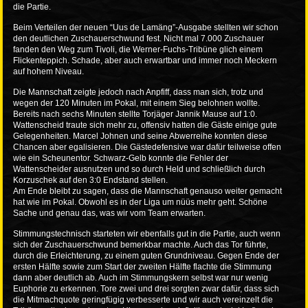
die Partie.
Beim Verteilen der neuen “Uus de Lamäng”-Ausgabe stellten wir schon
den deutlichen Zuschauerschwund fest. Nicht mal 7.000 Zuschauer
fanden den Weg zum Tivoli, die Werner-Fuchs-Tribüne glich einem
Flickenteppich. Schade, aber auch erwartbar und immer noch Meckern
auf hohem Niveau.
Die Mannschaft zeigte jedoch nach Anpfiff, dass man sich, trotz und
wegen der 120 Minuten im Pokal, mit einem Sieg belohnen wollte.
Bereits nach sechs Minuten stellte Torjäger Jannik Mause auf 1:0.
Wattenscheid traute sich mehr zu, offensiv hatten die Gäste einige gute
Gelegenheiten. Marcel Johnen und seine Abwerreihe konnten diese
Chancen aber egalisieren. Die Gästedefensive war dafür teilweise offen
wie ein Scheunentor. Schwarz-Gelb konnte die Fehler der
Wattenscheider ausnutzen und so durch Held und schließlich durch
Korzuschek auf den 3:0 Endstand stellen.
Am Ende bleibt zu sagen, dass die Mannschaft genauso weiter gemacht
hat wie im Pokal. Obwohl es in der Liga um nüüs mehr geht. Schöne
Sache und genau das, was wir vom Team erwarten.
Stimmungstechnisch starteten wir ebenfalls gut in die Partie, auch wenn
sich der Zuschauerschwund bemerkbar machte. Auch das Tor führte,
durch die Erleichterung, zu einem guten Grundniveau. Gegen Ende der
ersten Hälfte sowie zum Start der zweiten Hälfte flachte die Stimmung
dann aber deutlich ab. Auch im Stimmungskern selbst war nur wenig
Euphorie zu erkennen. Tore zwei und drei sorgten zwar dafür, dass sich
die Mitmachquote geringfügig verbesserte und wir auch vereinzelt die