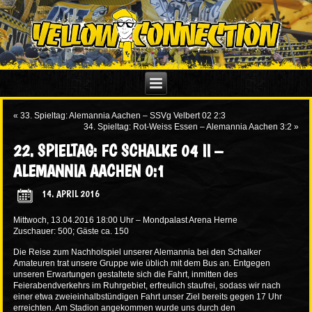
«
33. Spieltag: Alemannia Aachen – SSVg Velbert 02 2:3
34. Spieltag: Rot-Weiss Essen – Alemannia Aachen 3:2
»
22. SPIELTAG: FC SCHALKE 04 II –
ALEMANNIA AACHEN 0:1
14. APRIL 2016
Mittwoch, 13.04.2016 18:00 Uhr – Mondpalast Arena Herne
Zuschauer: 500; Gäste ca. 150
Die Reise zum Nachholspiel unserer Alemannia bei den Schalker
Amateuren trat unsere Gruppe wie üblich mit dem Bus an. Entgegen
unseren Erwartungen gestaltete sich die Fahrt, inmitten des
Feierabendverkehrs im Ruhrgebiet, erfreulich staufrei, sodass wir nach
einer etwa zweieinhalbstündigen Fahrt unser Ziel bereits gegen 17 Uhr
erreichten. Am Stadion angekommen wurde uns durch den