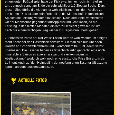
einem guten Fußballspiel hatte der Kick zwar immer noch nicht viel zu
tun, dennoch stand am Ende ein sehr wichtiger 1:0 Sieg zu Buche. Durch
diesen Sieg dürfte die Alemannia wohl nichts mehr mit dem Abstieg zu
tun haben. Dies ist aber kein Freibrief an die Mannschaft, in den letzten
Spielen die Leistung wieder einzustellen. Nach dem Spiel verzichteten
wir der Mannschaft gegenüber auf Applaus und Gratulation, da die
Leistung in den letzten Monaten einfach zu schlecht gewesen ist, um
nach nur einem wichtigen Sieg wieder zur Tagesform überzugehen.
Zur nächsten Partie bei Rot-Weiss Essen werden wohl wieder um einiges
mehr Aachener den Gästeblock bevölkern. Ob man sich nun über den
Haufen an Schönwetterfahrern und Eventpöblern freut, ist jedem selbst
überlassen. Die Essener haben es tatsächlich fertig gebracht, eine noch
miserablere Saison zu spielen als wir und stecken mitten im
Abstiegskampf, wodurch wohl noch eine zusätzliche Prise Brisanz in der
Luft liegt. Auch auf den Heimauftritt der neuformierten Essener Ultraszene
kann man durchaus gespannt sein.
AKTUELLE FOTOS