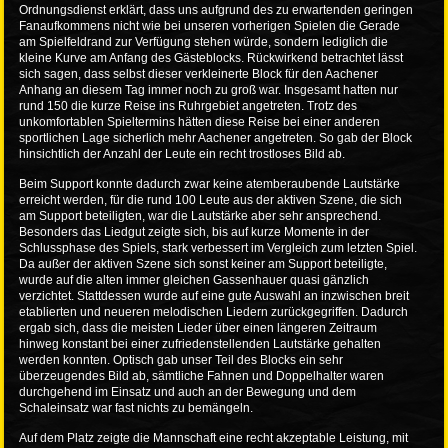
Ordnungsdienst erklärt, dass uns aufgrund des zu erwartenden geringen
Fanaufkommens nicht wie bei unseren vorherigen Spielen die Gerade
am Spielfeldrand zur Verfügung stehen würde, sondern lediglich die
kleine Kurve am Anfang des Gästeblocks. Rückwirkend betrachtet lässt
sich sagen, dass selbst dieser verkleinerte Block für den Aachener
Anhang an diesem Tag immer noch zu groß war. Insgesamt hatten nur
rund 150 die kurze Reise ins Ruhrgebiet angetreten. Trotz des
unkomfortablen Spieltermins hätten diese Reise bei einer anderen
sportlichen Lage sicherlich mehr Aachener angetreten. So gab der Block
hinsichtlich der Anzahl der Leute ein recht trostloses Bild ab.
Beim Support konnte dadurch zwar keine atemberaubende Lautstärke
erreicht werden, für die rund 100 Leute aus der aktiven Szene, die sich
am Support beteiligten, war die Lautstärke aber sehr ansprechend.
Besonders das Liedgut zeigte sich, bis auf kurze Momente in der
Schlussphase des Spiels, stark verbessert im Vergleich zum letzten Spiel.
Da außer der aktiven Szene sich sonst keiner am Support beteiligte,
wurde auf die alten immer gleichen Gassenhauer quasi gänzlich
verzichtet. Stattdessen wurde auf eine gute Auswahl an inzwischen breit
etablierten und neueren melodischen Liedern zurückgegriffen. Dadurch
ergab sich, dass die meisten Lieder über einen längeren Zeitraum
hinweg konstant bei einer zufriedenstellenden Lautstärke gehalten
werden konnten. Optisch gab unser Teil des Blocks ein sehr
überzeugendes Bild ab, sämtliche Fahnen und Doppelhalter waren
durchgehend im Einsatz und auch an der Bewegung und dem
Schaleinsatz war fast nichts zu bemängeln.
Auf dem Platz zeigte die Mannschaft eine recht akzeptable Leistung, mit